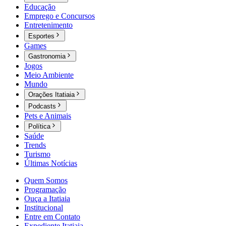
Educação
Emprego e Concursos
Entretenimento
Esportes
Games
Gastronomia
Jogos
Meio Ambiente
Mundo
Orações Itatiaia
Podcasts
Pets e Animais
Política
Saúde
Trends
Turismo
Últimas Notícias
Quem Somos
Programação
Ouça a Itatiaia
Institucional
Entre em Contato
Expediente Itatiaia