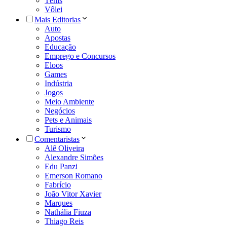
Tênis
Vôlei
Mais Editorias
Auto
Apostas
Educação
Emprego e Concursos
Eloos
Games
Indústria
Jogos
Meio Ambiente
Negócios
Pets e Animais
Turismo
Comentaristas
Alê Oliveira
Alexandre Simões
Edu Panzi
Emerson Romano
Fabrício
João Vitor Xavier
Marques
Nathália Fiuza
Thiago Reis