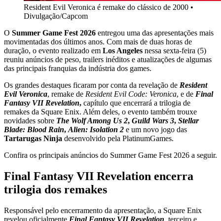
Resident Evil Veronica é remake do clássico de 2000
•
Divulgação/Capcom
O
Summer Game Fest 2026
entregou uma das apresentações mais
movimentadas dos últimos anos. Com mais de duas horas de
duração, o evento realizado em
Los Angeles
nessa sexta-feira (5)
reuniu anúncios de peso, trailers inéditos e atualizações de algumas
das principais franquias da indústria dos games.
Os grandes destaques ficaram por conta da revelação de
Resident
Evil Veronica
, remake de
Resident Evil Code: Veronica
, e de
Final
Fantasy VII Revelation
,
capítulo que encerrará a trilogia de
remakes da Square Enix. Além deles, o evento também trouxe
novidades sobre
The Wolf Among Us 2
,
Guild Wars 3
,
Stellar
Blade: Blood Rain
,
Alien: Isolation 2
e um novo jogo das
Tartarugas Ninja
desenvolvido pela PlatinumGames.
Confira os principais anúncios do Summer Game Fest 2026 a seguir.
Final Fantasy VII Revelation encerra
trilogia dos remakes
Responsável pelo encerramento da apresentação, a Square Enix
revelou oficialmente
Final Fantasy VII Revelation
, terceiro e