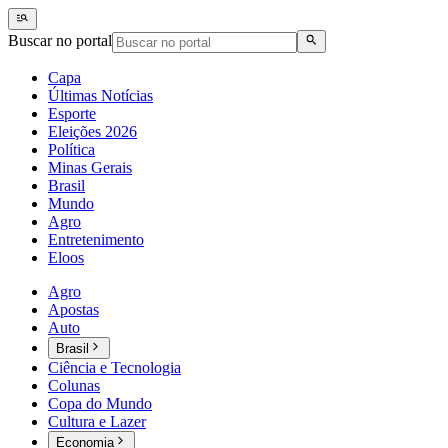
Buscar no portal
Capa
Últimas Notícias
Esporte
Eleições 2026
Política
Minas Gerais
Brasil
Mundo
Agro
Entretenimento
Eloos
Agro
Apostas
Auto
Brasil
Ciência e Tecnologia
Colunas
Copa do Mundo
Cultura e Lazer
Economia