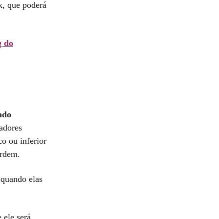
k, que poderá
g do
ado
adores
co ou inferior
rdem.
 quando elas
 ele será