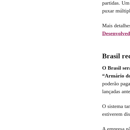
partidas. Um
puxar múltip
Mais detalhe
Desenvolved
Brasil r
O Brasil ser
“Armário 
poderão pagar
lançadas an
O sistema ta
estiverem dis
A empresa nã