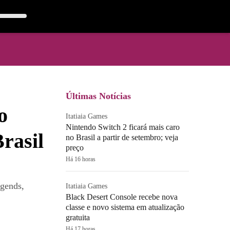
Últimas Notícias
o
Itatiaia Games
Nintendo Switch 2 ficará mais caro
Brasil
no Brasil a partir de setembro; veja
preço
Há 16 horas
egends,
Itatiaia Games
Black Desert Console recebe nova
classe e novo sistema em atualização
gratuita
Há 17 horas