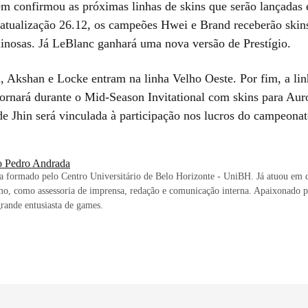
m confirmou as próximas linhas de skins que serão lançada
 atualização 26.12, os campeões Hwei e Brand receberão skins
inosas. Já LeBlanc ganhará uma nova versão de Prestígio.
, Akshan e Locke entram na linha Velho Oeste. Por fim, a lin
ornará durante o Mid-Season Invitational com skins para Aur
de Jhin será vinculada à participação nos lucros do campeonat
o Pedro Andrada
ta formado pelo Centro Universitário de Belo Horizonte - UniBH. Já atuou em d
mo, como assessoria de imprensa, redação e comunicação interna. Apaixonado p
grande entusiasta de games.