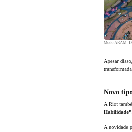
Modo ARAM: Des
Apesar disso
transformad
Novo tip
A Riot tamb
Habilidade”
A novidade p