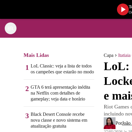
T
Ou
Mais Lidas
Capa
Itatiai
LoL: 
LoL Classic: veja a lista de todos
1
os campeões que estarão no modo
Locke
GTA 6 terá apresentação inédita
2
e mai
na Netflix com detalhes de
gameplay; veja data e horário
Riot Games d
incluindo no
Black Desert Console recebe
3
nova classe e novo sistema em
Por
João
atualização gratuita
27/05/2026 às 1