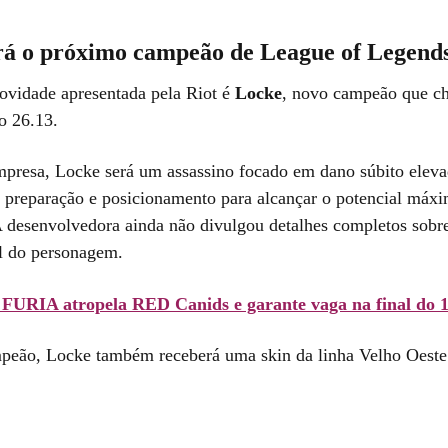
rá o próximo campeão de League of Legend
novidade apresentada pela Riot é
Locke
, novo campeão que ch
o 26.13.
presa, Locke será um assassino focado em dano súbito elev
 preparação e posicionamento para alcançar o potencial máx
 A desenvolvedora ainda não divulgou detalhes completos sobre
al do personagem.
URIA atropela RED Canids e garante vaga na final do 1º
eão, Locke também receberá uma skin da linha Velho Oeste