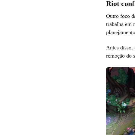
Riot co
Outro foco d
trabalha em 
planejament
Antes disso, 
remoção do s