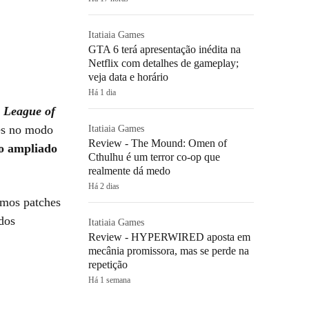
Itatiaia Games
GTA 6 terá apresentação inédita na
Netflix com detalhes de gameplay;
veja data e horário
Há 1 dia
League of
ões no modo
Itatiaia Games
Review - The Mound: Omen of
o ampliado
Cthulhu é um terror co-op que
realmente dá medo
Há 2 dias
imos patches
dos
Itatiaia Games
Review - HYPERWIRED aposta em
mecânia promissora, mas se perde na
repetição
Há 1 semana