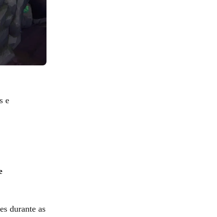
s e
e
es durante as