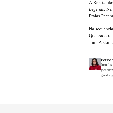
A Riot també
Legends
. Na
Praias Pecam
Na sequência
Quebrado ret
Jhin. A skin 
Por
Joã
Jornalis
jornalis
geral e 