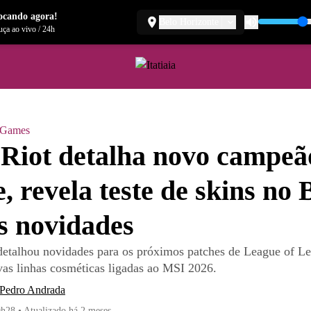
ocando agora!
Belo Horizonte
ça ao vivo
/
24h
a Games
Riot detalha novo campeã
, revela teste de skins no 
s novidades
etalhou novidades para os próximos patches de League of L
vas linhas cosméticas ligadas ao MSI 2026.
 Pedro Andrada
9h28
•
Atualizado
há 2 meses