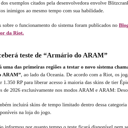
 dos exemplos citados pela desenvolvedora envolve Blitzcran
los inimigos ao mesmo tempo com sua habilidade.
s sobre o funcionamento do sistema foram publicados no
Blo
or da Riot.
eceberá teste de “Armário do ARAM”
á uma das primeiras regiões a testar o novo sistema cham
do ARAM”
, ao lado da Oceania. De acordo com a Riot, os jog
 1.350 RP para liberar acesso à maioria das skins de tier Épi
tes de 2026 exclusivamente nos modos ARAM e ARAM: Deso
mbém incluirá skins de tempo limitado dentro dessa categoria
poníveis na loja do jogo.
o informou por quanto tempo o teste ficará disponível nem se