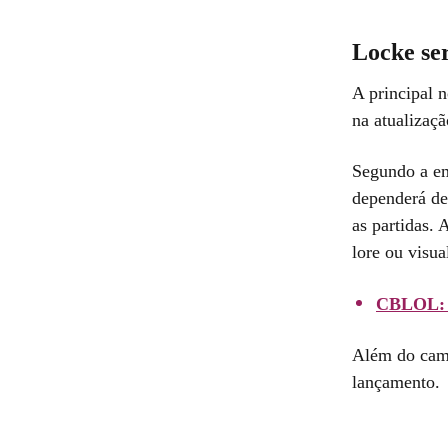
Locke se
A principal 
na atualizaçã
Segundo a em
dependerá de
as partidas.
lore ou visu
CBLOL: F
Além do camp
lançamento.