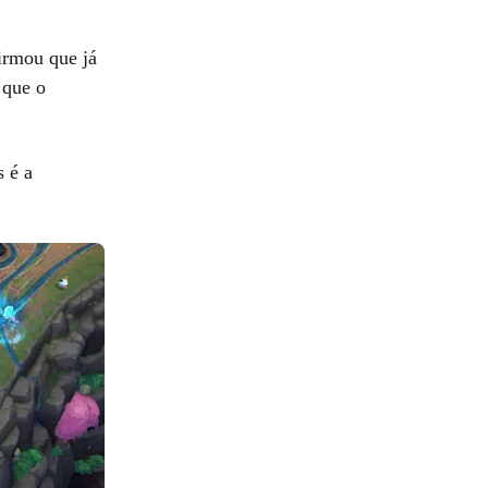
firmou que já
 que o
s é a