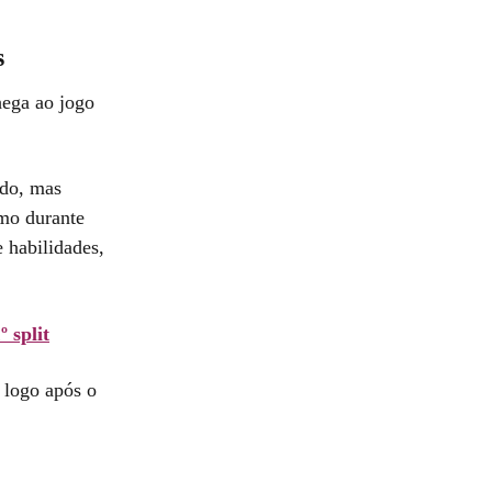
s
ega ao jogo
ado, mas
imo durante
 habilidades,
 split
 logo após o