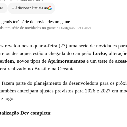
ar
Adicionar Itatiaia ao
s terá série de novidades no game
•
Divulgação/Riot Games
es
revelou nesta quarta-feira (27) uma série de novidades para
tre os destaques estão a chegada do campeão
Locke
, alteraç
ordem
, novos tipos de
Aprimoramentos
e um teste de
acess
erá realizado no Brasil e na Oceania.
fazem parte do planejamento da desenvoledora para os próx
ambém antecipam ajustes previstos para 2026 e 2027 em mo
de jogo.
tualização Dev completa
: