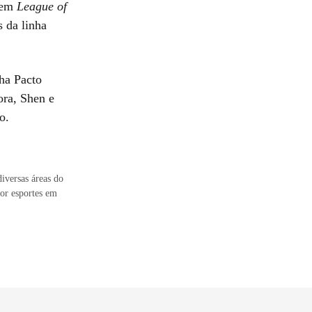
s em
League of
 da linha
ha Pacto
ora, Shen e
o.
iversas áreas do
or esportes em