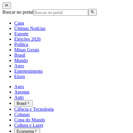
Buscar no portal
Capa
Últimas Notícias
Esporte
Eleições 2026
Política
Minas Gerais
Brasil
Mundo
Agro
Entretenimento
Eloos
Agro
Apostas
Auto
Brasil
Ciência e Tecnologia
Colunas
Copa do Mundo
Cultura e Lazer
Economia