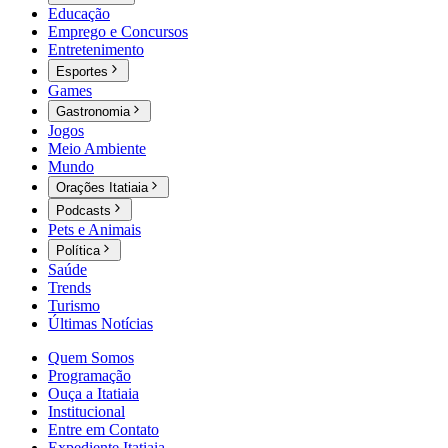
Educação
Emprego e Concursos
Entretenimento
Esportes
Games
Gastronomia
Jogos
Meio Ambiente
Mundo
Orações Itatiaia
Podcasts
Pets e Animais
Política
Saúde
Trends
Turismo
Últimas Notícias
Quem Somos
Programação
Ouça a Itatiaia
Institucional
Entre em Contato
Expediente Itatiaia