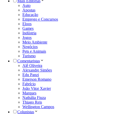
Mais Editorias
Auto
Apostas
Educação
Emprego e Concursos
Eloos
Games
Indústria
Jogos
Meio Ambiente
Negócios
Pets e Animais
Turismo
Comentaristas
Alê Oliveira
Alexandre Simões
Edu Panzi
Emerson Romano
Fabrício
João Vitor Xavier
Marques
Nathália Fiuza
Thiago Reis
Wellington Campos
Colunistas