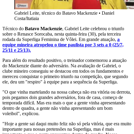
Gabriel Leite, técnico do Batavo Mackenzie
•
Daniel
Costa/Itatiaia
Técnico do
Batavo Mackenzie
, Gabriel Leite celebrou o triunfo
sobre o Renasce Sorocaba, nesta quinta-feira (30), pela terceira
rodada da Superliga Feminina de Vôlei. Em grande atuação,
a
equipe mineira atropelou o time paulista por 3 sets a 0 (25/7,
25/11 e 25/13).
Para além do resultado positivo, o treinador comemorou a atuação
do Mackenzie diante do adversário. Na avaliação de Gabriel, o
clube mineiro conseguiu se destacou em todos os fundamentos e
mereceu conquistar o primeiro triunfo na competição, que segundo
ele, deu um "respiro" à equipe para a sequência da Superliga.
"O que vinha martelando na nossa cabeça não era vitória ou derrota,
pois pegamos dois grandes adversários, fora de casa, começo de
temporada difícil. Mas era mais o que a gente vinha apresentando
dentro de quadra, a gente não vinha apresentando um bom
voleibol", explicou.
"Hoje a gente sai daqui muito feliz não só pela vitória, que era muito
importante para nossas pretensões na Superliga, mas é mais