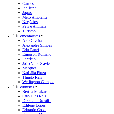
Games
Indústria
Jogos
Meio Ambiente
Negócios
Pets e Animais
Turismo
Comentaristas
Alê Oliveira
Alexandre Simões
Edu Panzi
Emerson Romano
Fabrício
João Vitor Xavier
Marques
Nathália Fiuza
Thiago Reis
Wellington Campos
Colunistas
Bertha Maakaroun
Ciro Dias Reis
Direto de Brasília
Edilene Lopes
Eduardo Costa