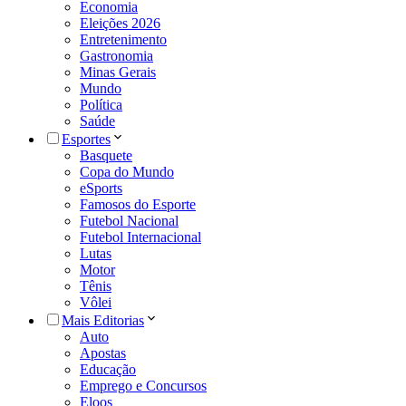
Economia
Eleições 2026
Entretenimento
Gastronomia
Minas Gerais
Mundo
Política
Saúde
Esportes
Basquete
Copa do Mundo
eSports
Famosos do Esporte
Futebol Nacional
Futebol Internacional
Lutas
Motor
Tênis
Vôlei
Mais Editorias
Auto
Apostas
Educação
Emprego e Concursos
Eloos