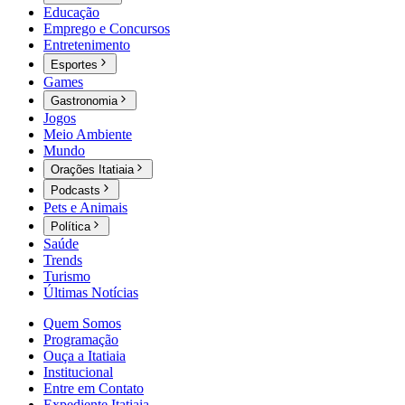
Educação
Emprego e Concursos
Entretenimento
Esportes
Games
Gastronomia
Jogos
Meio Ambiente
Mundo
Orações Itatiaia
Podcasts
Pets e Animais
Política
Saúde
Trends
Turismo
Últimas Notícias
Quem Somos
Programação
Ouça a Itatiaia
Institucional
Entre em Contato
Expediente Itatiaia