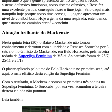
importante o que a gente apresentou dentro de quadra. Nosso
sistema defensivo funcionou, nosso sistema ofensivo, a Rose fez
uma excelente partida, conseguiu fazer o time jogar. Saio daqui mais
tranquilo hoje porque nosso time conseguiu jogar e apresentar um
nível de voleibol bom. Hoje a gente dá uma respirada, entendemos
que estamos no caminho certo" - concluiu.
Atuação brilhante do Mackenzie
Nesta quinta-feira (30), o Batavo Mackenzie não tomou
conhecimento e derrotou com autoridade o Renasce Sorocaba por 3
sets a 0, no Ginásio do Mackenzie, em Belo Horizonte, pela terceira
rodada da
Superliga Feminina
de Vôlei. As parciais foram de 25/7,
25/11 e 25/13.
O placar aplicado pelo time de Belo Horizonte no primeiro set é, até
aqui, o mais elástico desta edição da Superliga Feminina.
Com o resultado, o Mackenzie somou os primeiros três pontos na
Superliga Feminina. O Sorocaba, por sua vez, acumulou a terceira
derrota e ainda não pontuou.
Leia também