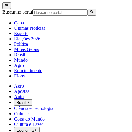
Buscar no portal
Capa
Últimas Notícias
Esporte
Eleições 2026
Política
Minas Gerais
Brasil
Mundo
Agro
Entretenimento
Eloos
Agro
Apostas
Auto
Brasil
Ciência e Tecnologia
Colunas
Copa do Mundo
Cultura e Lazer
Economia