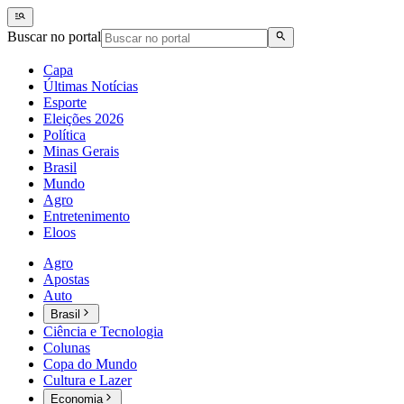
Buscar no portal
Capa
Últimas Notícias
Esporte
Eleições 2026
Política
Minas Gerais
Brasil
Mundo
Agro
Entretenimento
Eloos
Agro
Apostas
Auto
Brasil
Ciência e Tecnologia
Colunas
Copa do Mundo
Cultura e Lazer
Economia