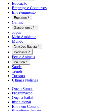
Educação
Emprego e Concursos
Entretenimento
Esportes
Games
Gastronomia
Jogos
Meio Ambiente
Mundo
Orações Itatiaia
Podcasts
Pets e Animais
Política
Saúde
Trends
Turismo
Últimas Notícias
Quem Somos
Programação
Ouça a Itatiaia
Institucional
Entre em Contato
Expediente Itatiaia