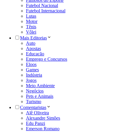
Famosos do Esporte
Futebol Nacional
Futebol Internacional
Lutas
Motor
Tênis
Vôlei
Mais Editorias
Auto
Apostas
Educação
Emprego e Concursos
Eloos
Games
Indústria
Jogos
Meio Ambiente
Negócios
Pets e Animais
Turismo
Comentaristas
Alê Oliveira
Alexandre Simões
Edu Panzi
Emerson Romano