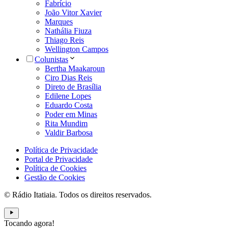
Fabrício
João Vitor Xavier
Marques
Nathália Fiuza
Thiago Reis
Wellington Campos
Colunistas
Bertha Maakaroun
Ciro Dias Reis
Direto de Brasília
Edilene Lopes
Eduardo Costa
Poder em Minas
Rita Mundim
Valdir Barbosa
Política de Privacidade
Portal de Privacidade
Política de Cookies
Gestão de Cookies
© Rádio Itatiaia. Todos os direitos reservados.
Tocando agora!