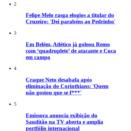
2
Felipe Melo rasga elogios a titular do
Cruzeiro: 'Dei parabéns ao Pedrinho'
3
Em Belém, Atlético já goleou Remo
com ‘quadruplete’ de atacante e Cuca
em campo
4
Craque Neto desabafa após
eliminação do Corinthians: 'Quem
não gostou que se f***'
5
Emissora anuncia exibição do
Sauditão na TV aberta e amplia
portfólio internacional