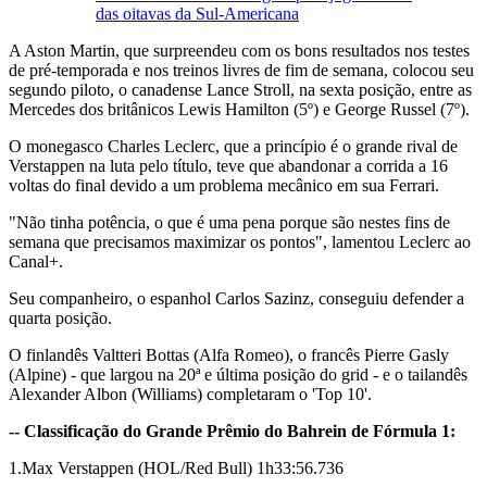
das oitavas da Sul-Americana
A Aston Martin, que surpreendeu com os bons resultados nos testes
de pré-temporada e nos treinos livres de fim de semana, colocou seu
segundo piloto, o canadense Lance Stroll, na sexta posição, entre as
Mercedes dos britânicos Lewis Hamilton (5º) e George Russel (7º).
O monegasco Charles Leclerc, que a princípio é o grande rival de
Verstappen na luta pelo título, teve que abandonar a corrida a 16
voltas do final devido a um problema mecânico em sua Ferrari.
"Não tinha potência, o que é uma pena porque são nestes fins de
semana que precisamos maximizar os pontos", lamentou Leclerc ao
Canal+.
Seu companheiro, o espanhol Carlos Sazinz, conseguiu defender a
quarta posição.
O finlandês Valtteri Bottas (Alfa Romeo), o francês Pierre Gasly
(Alpine) - que largou na 20ª e última posição do grid - e o tailandês
Alexander Albon (Williams) completaram o 'Top 10'.
-- Classificação do Grande Prêmio do Bahrein de Fórmula 1:
1.Max Verstappen (HOL/Red Bull) 1h33:56.736