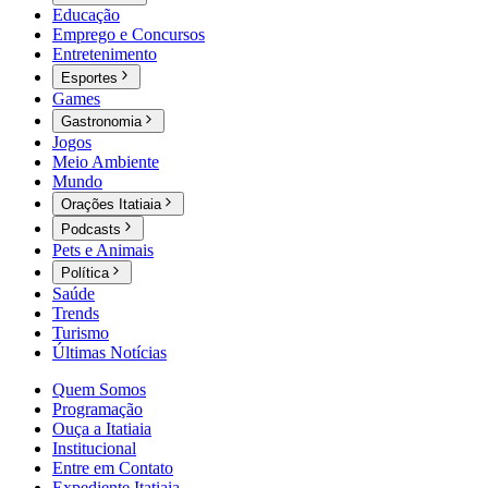
Educação
Emprego e Concursos
Entretenimento
Esportes
Games
Gastronomia
Jogos
Meio Ambiente
Mundo
Orações Itatiaia
Podcasts
Pets e Animais
Política
Saúde
Trends
Turismo
Últimas Notícias
Quem Somos
Programação
Ouça a Itatiaia
Institucional
Entre em Contato
Expediente Itatiaia