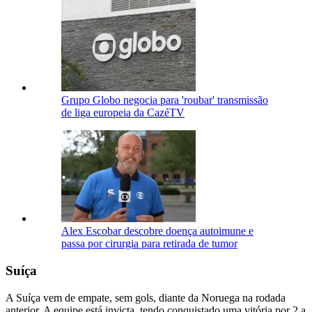
Grupo Globo negocia para 'roubar' transmissão
de liga europeia da CazéTV
Alex Escobar descobre doença autoimune e
passa por cirurgia para retirada de tumor
Suíça
A Suíça vem de empate, sem gols, diante da Noruega na rodada
anterior. A equipe está invicta, tendo conquistado uma vitória por 2 a