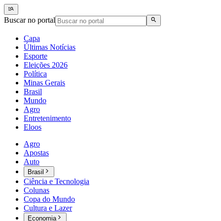
Buscar no portal
Capa
Últimas Notícias
Esporte
Eleições 2026
Política
Minas Gerais
Brasil
Mundo
Agro
Entretenimento
Eloos
Agro
Apostas
Auto
Brasil
Ciência e Tecnologia
Colunas
Copa do Mundo
Cultura e Lazer
Economia