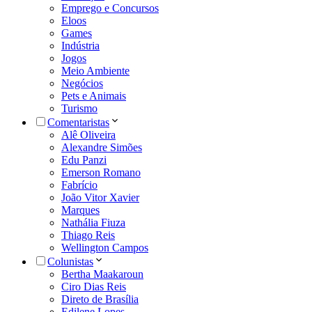
Emprego e Concursos
Eloos
Games
Indústria
Jogos
Meio Ambiente
Negócios
Pets e Animais
Turismo
Comentaristas
Alê Oliveira
Alexandre Simões
Edu Panzi
Emerson Romano
Fabrício
João Vitor Xavier
Marques
Nathália Fiuza
Thiago Reis
Wellington Campos
Colunistas
Bertha Maakaroun
Ciro Dias Reis
Direto de Brasília
Edilene Lopes