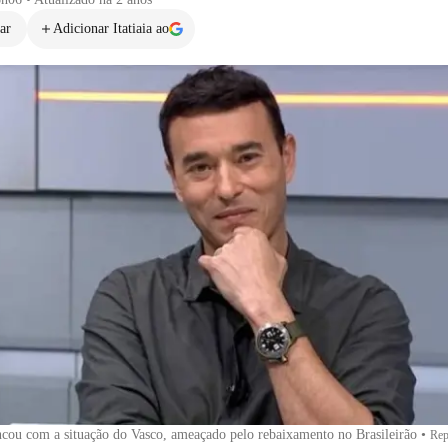
ar
Adicionar Itatiaia ao
cou com a situação do Vasco, ameaçado pelo rebaixamento no Brasileirão
•
Rep