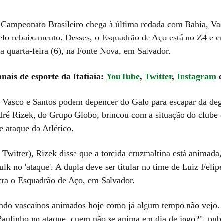
 Campeonato Brasileiro chega à última rodada com Bahia, Va
lo rebaixamento. Desses, o Esquadrão de Aço está no Z4 e e
ta quarta-feira (6), na Fonte Nova, em Salvador.
anais de esporte da Itatiaia:
YouTube
,
Twitter
,
Instagram
 Vasco e Santos podem depender do Galo para escapar da de
ndré Rizek, do Grupo Globo, brincou com a situação do clube 
e ataque do Atlético.
Twitter), Rizek disse que a torcida cruzmaltina está animada,
lk no 'ataque'. A dupla deve ser titular no time de Luiz Felip
ntra o Esquadrão de Aço, em Salvador.
ndo vascaínos animados hoje como já algum tempo não vejo. 
aulinho no ataque, quem não se anima em dia de jogo?", pub