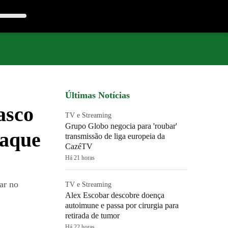
Últimas Notícias
asco
TV e Streaming
Grupo Globo negocia para 'roubar'
taque
transmissão de liga europeia da
CazéTV
Há 21 horas
ar no
TV e Streaming
Alex Escobar descobre doença
autoimune e passa por cirurgia para
retirada de tumor
Há 22 horas