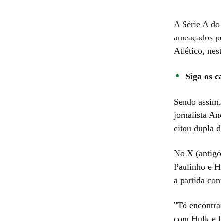
A Série A do
ameaçados pe
Atlético, nes
Siga os c
Sendo assim,
jornalista A
citou dupla d
No X (antigo 
Paulinho e Hu
a partida co
"Tô encontra
com Hulk e P