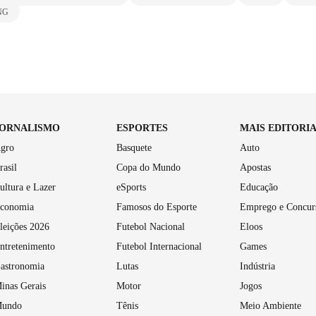
NG
JORNALISMO
ESPORTES
MAIS EDITORI
gro
Basquete
Auto
rasil
Copa do Mundo
Apostas
ultura e Lazer
eSports
Educação
conomia
Famosos do Esporte
Emprego e Concur
leições 2026
Futebol Nacional
Eloos
ntretenimento
Futebol Internacional
Games
astronomia
Lutas
Indústria
inas Gerais
Motor
Jogos
undo
Tênis
Meio Ambiente