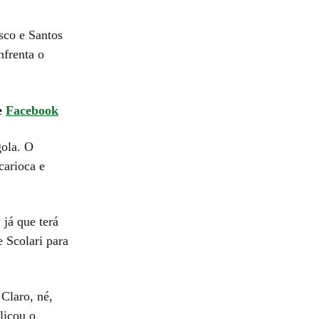
sco e Santos
nfrenta o
e
Facebook
gola. O
carioca e
 já que terá
e Scolari para
Claro, né,
licou o