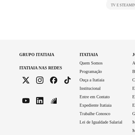
TV E STEAMI
GRUPO ITATIAIA
ITATIAIA
Quem Somos
A
ITATIAIA NAS REDES
Programação
B
Ouça a Itatiaia
C
Institucional
E
Entre em Contato
E
Expediente Itatiaia
E
Trabalhe Conosco
G
Lei de Igualdade Salarial
M
M