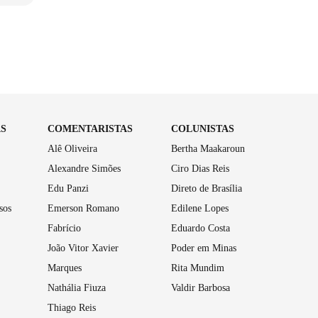
AS
COMENTARISTAS
COLUNISTAS
Alê Oliveira
Bertha Maakaroun
Alexandre Simões
Ciro Dias Reis
Edu Panzi
Direto de Brasília
sos
Emerson Romano
Edilene Lopes
Fabrício
Eduardo Costa
João Vitor Xavier
Poder em Minas
Marques
Rita Mundim
Nathália Fiuza
Valdir Barbosa
Thiago Reis