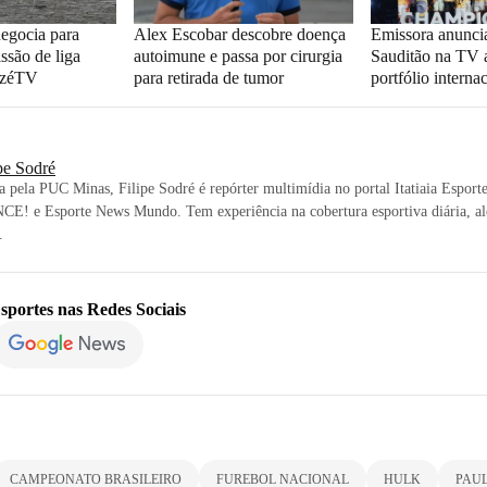
egocia para
Alex Escobar descobre doença
Emissora anunci
issão de liga
autoimune e passa por cirurgia
Sauditão na TV a
azéTV
para retirada de tumor
portfólio interna
pe Sodré
ta pela PUC Minas, Filipe Sodré é repórter multimídia no portal Itatiaia Esport
CE! e Esporte News Mundo. Tem experiência na cobertura esportiva diária, al
.
sportes
nas Redes Sociais
CAMPEONATO BRASILEIRO
FUREBOL NACIONAL
HULK
PAU