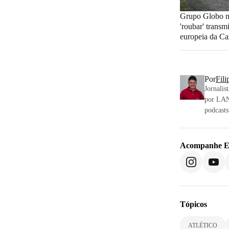
Grupo Globo n
'roubar' transm
europeia da C
Por
Fili
Jornalis
por LAN
podcasts
Acompanhe
E
Tópicos
ATLÉTICO