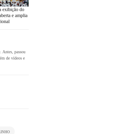
a exibição do
berta e amplia
cional
e. Antes, passou
ém de vídeos e
LINHO