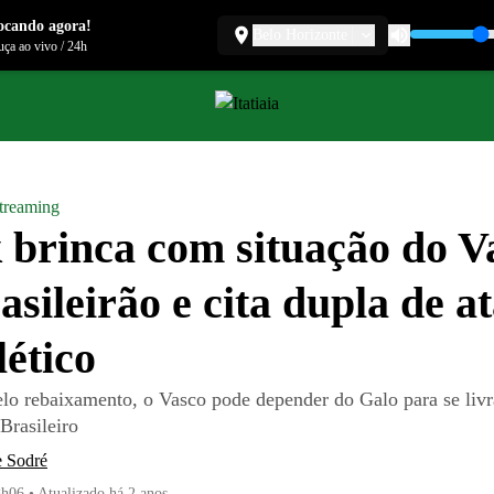
ocando agora!
Belo Horizonte
ça ao vivo
/
24h
treaming
 brinca com situação do V
asileirão e cita dupla de a
lético
o rebaixamento, o Vasco pode depender do Galo para se livr
rasileiro
e Sodré
8h06
•
Atualizado
há 2 anos