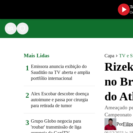
T
Ou
Mais Lidas
Capa
TV e S
Rizek
Emissora anuncia exibição do
1
Sauditão na TV aberta e amplia
no Br
portfólio internacional
do At
Alex Escobar descobre doença
2
autoimune e passa por cirurgia
para retirada de tumor
Ameaçado pel
Campeonato B
Grupo Globo negocia para
3
Por
Filip
'roubar' transmissão de liga
europeia da CazéTV
06/12/2023 às 1