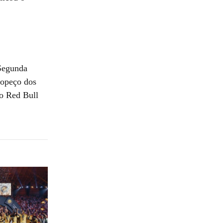
 Segunda
ropeço dos
 o Red Bull