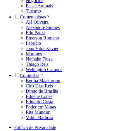
Negócios
Pets e Animais
Turismo
Comentaristas
Alê Oliveira
Alexandre Simões
Edu Panzi
Emerson Romano
Fabrício
João Vitor Xavier
Marques
Nathália Fiuza
Thiago Reis
Wellington Campos
Colunistas
Bertha Maakaroun
Ciro Dias Reis
Direto de Brasília
Edilene Lopes
Eduardo Costa
Poder em Minas
Rita Mundim
Valdir Barbosa
Política de Privacidade