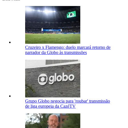
Cruzeiro x Flamengo: duelo marcará retorno de
narrador da Globo às transmissões
Grupo Globo negocia para 'roubar' transmissão
de liga europeia da CazéTV