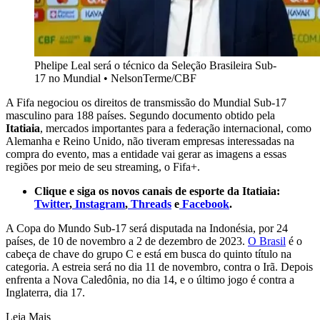
Phelipe Leal será o técnico da Seleção Brasileira Sub-
17 no Mundial
•
NelsonTerme/CBF
A Fifa negociou os direitos de transmissão do Mundial Sub-17
masculino para 188 países. Segundo documento obtido pela
Itatiaia
, mercados importantes para a federação internacional, como
Alemanha e Reino Unido, não tiveram empresas interessadas na
compra do evento, mas a entidade vai gerar as imagens a essas
regiões por meio de seu streaming, o Fifa+.
Clique e siga os novos canais de esporte da Itatiaia:
Twitter
,
Instagram
,
Threads
e
Facebook
.
A Copa do Mundo Sub-17 será disputada na Indonésia, por 24
países, de 10 de novembro a 2 de dezembro de 2023.
O Brasil
é o
cabeça de chave do grupo C e está em busca do quinto título na
categoria. A estreia será no dia 11 de novembro, contra o Irã. Depois
enfrenta a Nova Caledônia, no dia 14, e o último jogo é contra a
Inglaterra, dia 17.
Leia Mais