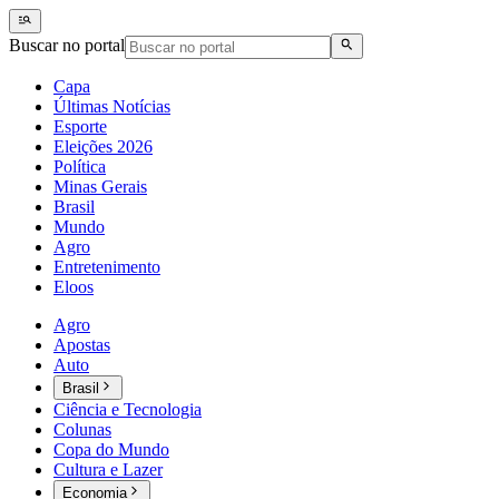
Buscar no portal
Capa
Últimas Notícias
Esporte
Eleições 2026
Política
Minas Gerais
Brasil
Mundo
Agro
Entretenimento
Eloos
Agro
Apostas
Auto
Brasil
Ciência e Tecnologia
Colunas
Copa do Mundo
Cultura e Lazer
Economia