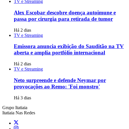
TV e Streaming
Alex Escobar descobre doença autoimune e
passa por cirurgia para retirada de tumor
Há 2 dias
TV e Streaming
Emissora anuncia exibição do Sauditão na TV
aberta e amplia portfólio internacional
Há 2 dias
TV e Streaming
Neto surpreende e defende Neymar por
provocações ao Remo: 'Foi monstro'
Há 3 dias
Grupo Itatiaia
Itatiaia Nas Redes