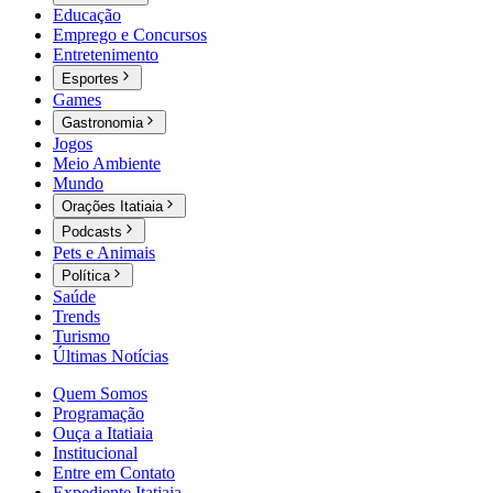
Educação
Emprego e Concursos
Entretenimento
Esportes
Games
Gastronomia
Jogos
Meio Ambiente
Mundo
Orações Itatiaia
Podcasts
Pets e Animais
Política
Saúde
Trends
Turismo
Últimas Notícias
Quem Somos
Programação
Ouça a Itatiaia
Institucional
Entre em Contato
Expediente Itatiaia