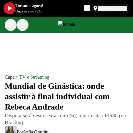
Tocando agora!
Belo Horizonte
Ouça ao vivo
/
24h
Capa
TV e Streaming
Mundial de Ginástica: onde
assistir à final individual com
Rebeca Andrade
Disputa será nesta sexta-feira (6), a partir das 14h30 (de
Brasília)
Por
Sofia Gontijo