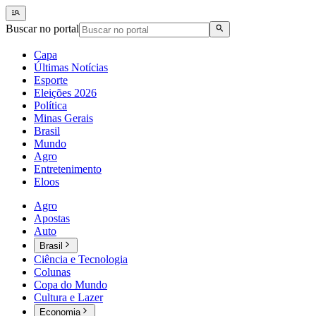
Buscar no portal
Capa
Últimas Notícias
Esporte
Eleições 2026
Política
Minas Gerais
Brasil
Mundo
Agro
Entretenimento
Eloos
Agro
Apostas
Auto
Brasil
Ciência e Tecnologia
Colunas
Copa do Mundo
Cultura e Lazer
Economia