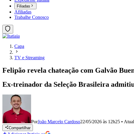
Filiadas
Afiliadas
Trabalhe Conosco
Capa
TV e Streaming
Felipão revela chateação com Galvão Bueno
Ex-treinador da Seleção Brasileira admiti
Por
João Marcelo Cardoso
22/05/2026 às 12h25
•
Atua
Compartilhar