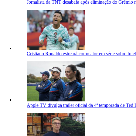
Jornalista da TNT desabafa após eliminação do Grêmio n
Cristiano Ronaldo estreará como ator em série sobre fute
Apple TV divulga trailer oficial da 4ª temporada de Ted L