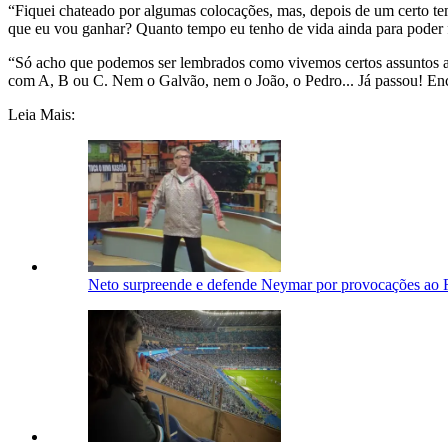
“Fiquei chateado por algumas colocações, mas, depois de um certo t
que eu vou ganhar? Quanto tempo eu tenho de vida ainda para poder f
“Só acho que podemos ser lembrados como vivemos certos assuntos a
com A, B ou C. Nem o Galvão, nem o João, o Pedro... Já passou! Ence
Leia Mais:
Neto surpreende e defende Neymar por provocações ao 