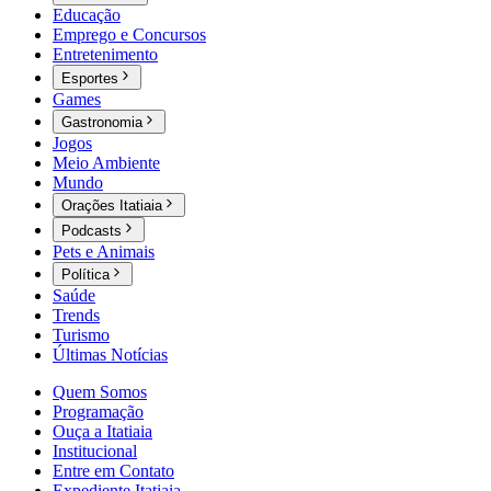
Educação
Emprego e Concursos
Entretenimento
Esportes
Games
Gastronomia
Jogos
Meio Ambiente
Mundo
Orações Itatiaia
Podcasts
Pets e Animais
Política
Saúde
Trends
Turismo
Últimas Notícias
Quem Somos
Programação
Ouça a Itatiaia
Institucional
Entre em Contato
Expediente Itatiaia