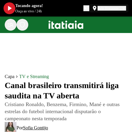
Tocando agora!
Belo Horizonte
Ouça ao vivo
/
24h
Capa
TV e Streaming
Canal brasileiro transmitirá liga
saudita na TV aberta
Cristiano Ronaldo, Benzema, Firmino, Mané e outras
estrelas do futebol internacional disputarão o
campeonato nesta temporada
Por
Sofia Gontijo