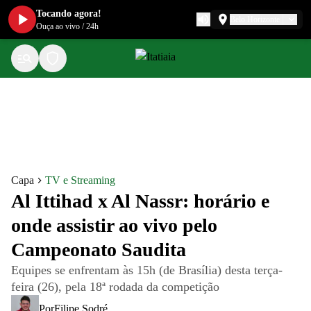
Tocando agora!
Belo Horizonte
Ouça ao vivo
/
24h
Capa
TV e Streaming
Al Ittihad x Al Nassr: horário e
onde assistir ao vivo pelo
Campeonato Saudita
Equipes se enfrentam às 15h (de Brasília) desta terça-
feira (26), pela 18ª rodada da competição
Por
Filipe Sodré