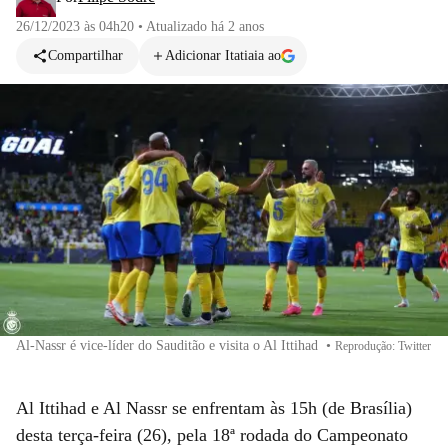
26/12/2023 às 04h20
•
Atualizado
há 2 anos
Compartilhar
Adicionar Itatiaia ao
Al-Nassr é vice-líder do Sauditão e visita o Al Ittihad
•
Reprodução: Twitter
Al Ittihad e Al Nassr se enfrentam às 15h (de Brasília)
desta terça-feira (26), pela 18ª rodada do Campeonato