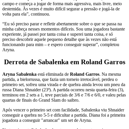
campo e começa a jogar de forma mais agressiva, mais livre, meio
destemida. Às vezes é muito difícil segurar a pressão e jogá-la de
volta para ela”, continuou.
“Eu só preciso parar e refletir abertamente sobre o que se passa na
minha cabeça nesses momentos difíceis. Sou uma jogadora bastante
experiente, já passei por tanta coisa e superei tanta coisa, e só
preciso descobrir aquele pequeno detalhe que às vezes não está
funcionando para mim – e espero conseguir superar”, completou
Aryna.
Derrota de Sabalenka em Roland Garros
Aryna Sabalenka
está eliminada de
Roland Garros
. Na mesma
partida, a bielorrussa, que fazia um torneio irretocável, perdeu o
primeiro set, sofreu uma virada e de quebra ainda levou um pneu da
russa Diana Shnaider (23ª). A partida ocorreu nesta quarta-feira (3),
terminou em 2 sets a 1, teve parciais de 3/6 e 7/6 e 6/0, e valeu pelas
quartas de finais do Grand Slam do saibro.
Após vencer o primeiro set com facilidade, Sabalenka viu Shnaider
conseguir a quebra no 5-5 e dificultar a partida. Diana foi a primeira
jogadora a conseguir "arrancar" um set de Aryna.