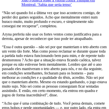
João Fonseca reage à vitória contra Tsitsipas em
Montreal: ‘Sabia que seria tenso’
“Não sei quando foi a última vez que isso aconteceu comigo, de
perder dez games seguidos. Acho que mentalmente entrei num
buraco muito, muito profundo e escuro, e simplesmente não
consegui me recuperar”, completou.
Aryna preferiu não usar os fortes ventos como justificativa para a
derrota, apesar de reconhecer que isso pode ter atrapalhado.
“Essa é outra questão – não sei por que manteriam o teto aberto com
um vento tão forte. Mas como posso reclamar se durante quase toda
a partida tudo estava funcionando bem para mim, e de repente tudo
desmoronou ? Acho que a situação estava ficando caótica, talvez
porque eu não estivesse bem mentalmente. Lembro que até o ano
passado eles mantiveram o teto aberto para nós, e no dia seguinte,
em condições semelhantes, fecharam para os homens – para
melhorar as condições e a qualidade do tênis, acredito. Não sei por
que o manteriam aberto. Mesmo eu estando ganhando, o jogo estava
muito sujo. Não sei como as pessoas conseguiam ficar sentadas
assistindo. E então, em certo momento, ela entrou em quadra e
jogou de forma inacreditável”, disse.
“Acho que é uma combinação de tudo. Você pensa demais, comete
erros bobos e perde oportunidades — e, por outro lado, ela entra em