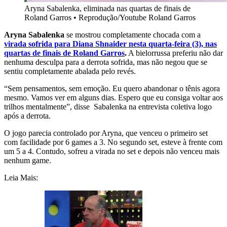
Aryna Sabalenka, eliminada nas quartas de finais de
Roland Garros
•
Reprodução/Youtube Roland Garros
Aryna Sabalenka
se mostrou completamente chocada com a
virada sofrida para Diana Shnaider nesta quarta-feira (3), nas
quartas de finais de
Roland Garros
.
A bielorrussa preferiu não dar
nenhuma desculpa para a derrota sofrida, mas não negou que se
sentiu completamente abalada pelo revés.
“Sem pensamentos, sem emoção. Eu quero abandonar o tênis agora
mesmo. Vamos ver em alguns dias. Espero que eu consiga voltar aos
trilhos mentalmente”, disse Sabalenka na entrevista coletiva logo
após a derrota.
O jogo parecia controlado por Aryna, que venceu o primeiro set
com facilidade por 6 games a 3. No segundo set, esteve à frente com
um 5 a 4. Contudo, sofreu a virada no set e depois não venceu mais
nenhum game.
Leia Mais: