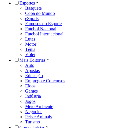
Esportes
Basquete
Copa do Mundo
eSports
Famosos do Esporte
Futebol Nacional
Futebol Internacional
Lutas
Motor
Tênis
Vôlei
Mais Editorias
Auto
Apostas
Educação
Emprego e Concursos
Eloos
Games
Indústria
Jogos
Meio Ambiente
Negócios
Pets e Animais
Turismo
Comentaristas