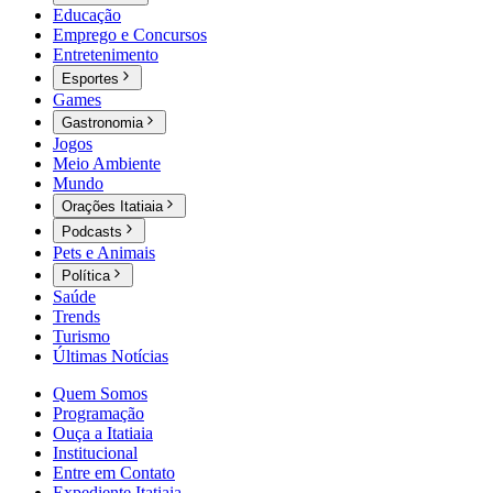
Educação
Emprego e Concursos
Entretenimento
Esportes
Games
Gastronomia
Jogos
Meio Ambiente
Mundo
Orações Itatiaia
Podcasts
Pets e Animais
Política
Saúde
Trends
Turismo
Últimas Notícias
Quem Somos
Programação
Ouça a Itatiaia
Institucional
Entre em Contato
Expediente Itatiaia