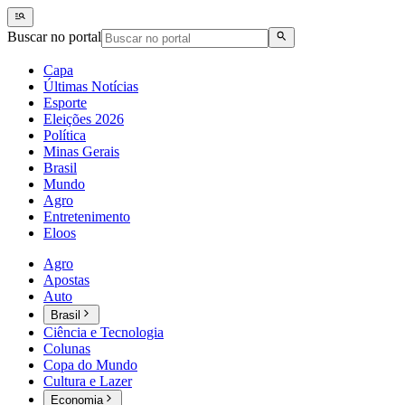
Buscar no portal
Capa
Últimas Notícias
Esporte
Eleições 2026
Política
Minas Gerais
Brasil
Mundo
Agro
Entretenimento
Eloos
Agro
Apostas
Auto
Brasil
Ciência e Tecnologia
Colunas
Copa do Mundo
Cultura e Lazer
Economia