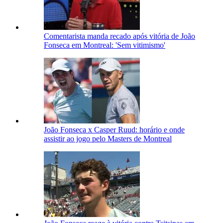
Comentarista manda recado após vitória de João
Fonseca em Montreal: 'Sem vitimismo'
João Fonseca x Casper Ruud: horário e onde
assistir ao jogo pelo Masters de Montreal