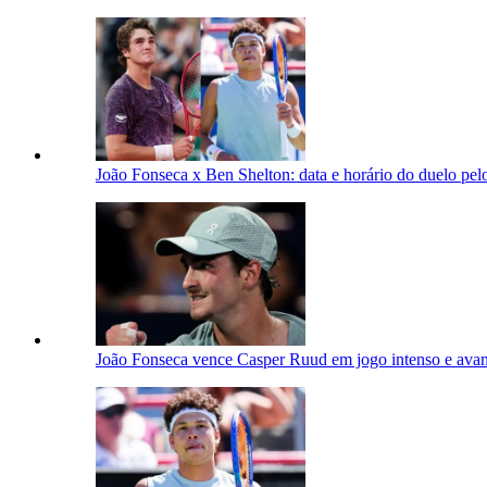
João Fonseca x Ben Shelton: data e horário do duelo pe
João Fonseca vence Casper Ruud em jogo intenso e avan