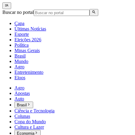
Buscar no portal
Capa
Últimas Notícias
Esporte
Eleições 2026
Política
Minas Gerais
Brasil
Mundo
Agro
Entretenimento
Eloos
Agro
Apostas
Auto
Brasil
Ciência e Tecnologia
Colunas
Copa do Mundo
Cultura e Lazer
Economia