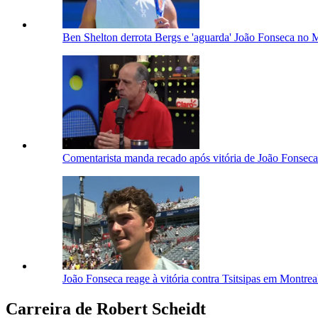
Ben Shelton derrota Bergs e 'aguarda' João Fonseca no 
Comentarista manda recado após vitória de João Fonseca
João Fonseca reage à vitória contra Tsitsipas em Montreal
Carreira de Robert Scheidt