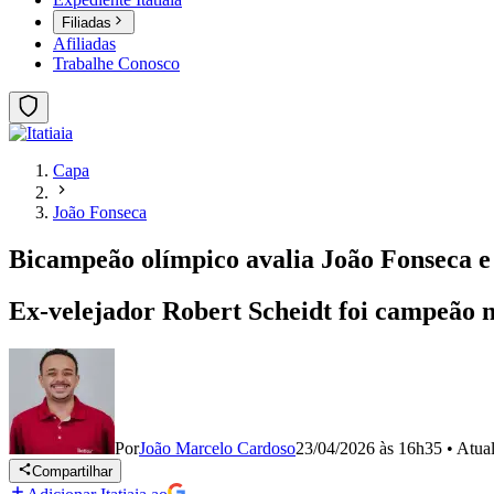
Filiadas
Afiliadas
Trabalhe Conosco
Capa
João Fonseca
Bicampeão olímpico avalia João Fonseca e
Ex-velejador Robert Scheidt foi campeão n
Por
João Marcelo Cardoso
23/04/2026 às 16h35
•
Atua
Compartilhar