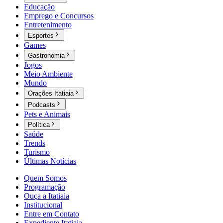
Educação
Emprego e Concursos
Entretenimento
Esportes
Games
Gastronomia
Jogos
Meio Ambiente
Mundo
Orações Itatiaia
Podcasts
Pets e Animais
Política
Saúde
Trends
Turismo
Últimas Notícias
Quem Somos
Programação
Ouça a Itatiaia
Institucional
Entre em Contato
Expediente Itatiaia