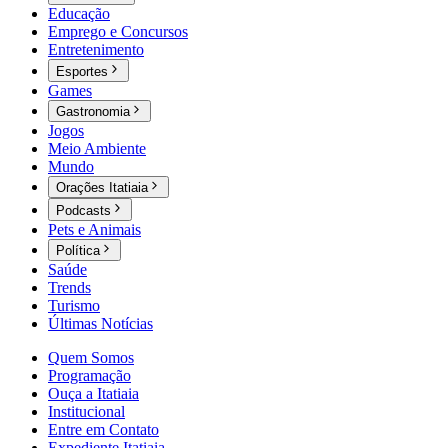
Educação
Emprego e Concursos
Entretenimento
Esportes
Games
Gastronomia
Jogos
Meio Ambiente
Mundo
Orações Itatiaia
Podcasts
Pets e Animais
Política
Saúde
Trends
Turismo
Últimas Notícias
Quem Somos
Programação
Ouça a Itatiaia
Institucional
Entre em Contato
Expediente Itatiaia