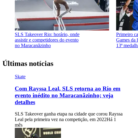
SLS Takeover Rio: horário, onde
Primeiro c
assistir e competidores do evento
Games da h
no Maracanãzinho
13ª medalh
Últimas notícias
Skate
Com Rayssa Leal, SLS retorna ao Rio em
evento inédito no Maracanãzinho; veja
detalhes
SLS Takeover ganha etapa na cidade que corou Rayssa
Leal pela primeira vez na competição, em 2022
Há 1
mês