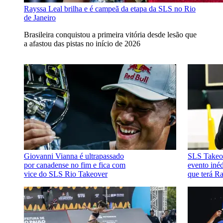
Rayssa Leal brilha e é campeã da etapa da SLS no Rio
de Janeiro
Brasileira conquistou a primeira vitória desde lesão que
a afastou das pistas no início de 2026
Giovanni Vianna é ultrapassado
SLS Takeov
por canadense no fim e fica com
evento iné
vice do SLS Rio Takeover
que terá R