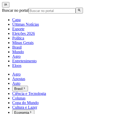
Buscar no portal
Capa
Últimas Notícias
Esporte
Eleições 2026
Política
Minas Gerais
Brasil
Mundo
Agro
Entretenimento
Eloos
Agro
Apostas
Auto
Brasil
Ciência e Tecnologia
Colunas
Copa do Mundo
Cultura e Lazer
Economia