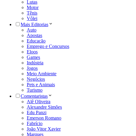
Lutas
Motor
Tênis
Vôlei
Mais Editorias
Auto
Apostas
Educação
Emprego e Concursos
Eloos
Games
Indústria
Jogos
Meio Ambiente
Negócios
Pets e Animais
Turismo
Comentaristas
Alê Oliveira
Alexandre Simões
Edu Panzi
Emerson Romano
Fabrício
João Vitor Xavier
Marques