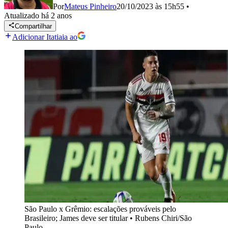
Por
Mateus Pinheiro
20/10/2023 às 15h55
•
Atualizado
há 2 anos
Compartilhar
Adicionar Itatiaia ao
São Paulo x Grêmio: escalações prováveis pelo
Brasileiro; James deve ser titular
•
Rubens Chiri/São
Paulo