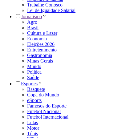
Trabalhe Conosco
Lei de Igualdade Salarial
Jornalismo
Agro
Brasil
Cultura e Lazer
Economia
Eleições 2026
Entretenimento
Gastronomia
Minas Gerais
Mundo
Política
Saúde
Esportes
Basquete
Copa do Mundo
eSports
Famosos do Esporte
Futebol Nacional
Futebol Internacional
Lutas
Motor
Tênis