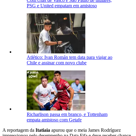
Com crias de Vasco e São Paulo de titulares,
PSG e United empatam em amistoso
Atlético: Ivan Román tem data para viajar ao
Chile e assinar com novo clube
Richarlison passa em branco, e Tottenham
empata amistoso com Getafe
A reportagem da
Itatiaia
apurou que o meia James Rodríguez
impressionou pelo desempenho na Data Fifa e deve receber chance