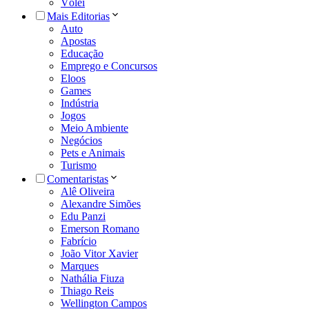
Vôlei
Mais Editorias
Auto
Apostas
Educação
Emprego e Concursos
Eloos
Games
Indústria
Jogos
Meio Ambiente
Negócios
Pets e Animais
Turismo
Comentaristas
Alê Oliveira
Alexandre Simões
Edu Panzi
Emerson Romano
Fabrício
João Vitor Xavier
Marques
Nathália Fiuza
Thiago Reis
Wellington Campos