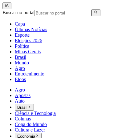
Buscar no portal
Capa
Últimas Notícias
Esporte
Eleições 2026
Política
Minas Gerais
Brasil
Mundo
Agro
Entretenimento
Eloos
Agro
Apostas
Auto
Brasil
Ciência e Tecnologia
Colunas
Copa do Mundo
Cultura e Lazer
Economia