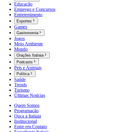
Educação
Emprego e Concursos
Entretenimento
Esportes
Games
Gastronomia
Jogos
Meio Ambiente
Mundo
Orações Itatiaia
Podcasts
Pets e Animais
Política
Saúde
Trends
Turismo
Últimas Notícias
Quem Somos
Programação
Ouça a Itatiaia
Institucional
Entre em Contato
Expediente Itatiaia