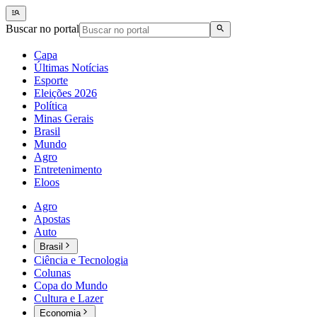
Buscar no portal
Capa
Últimas Notícias
Esporte
Eleições 2026
Política
Minas Gerais
Brasil
Mundo
Agro
Entretenimento
Eloos
Agro
Apostas
Auto
Brasil
Ciência e Tecnologia
Colunas
Copa do Mundo
Cultura e Lazer
Economia