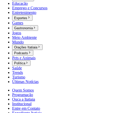
Educação
Emprego e Concursos
Entretenimento
Esportes
Games
Gastronomia
Jogos
Meio Ambiente
Mundo
Orações Itatiaia
Podcasts
Pets e Animais
Política
Saúde
Trends
Turismo
Últimas Notícias
Quem Somos
Programação
Ouça a Itatiaia
Institucional
Entre em Contato
Expediente Itatiaia