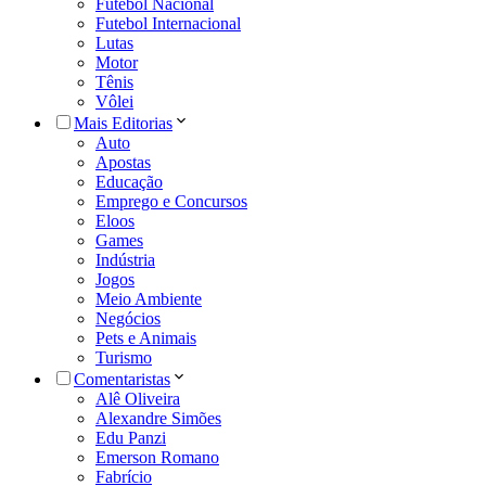
Futebol Nacional
Futebol Internacional
Lutas
Motor
Tênis
Vôlei
Mais Editorias
Auto
Apostas
Educação
Emprego e Concursos
Eloos
Games
Indústria
Jogos
Meio Ambiente
Negócios
Pets e Animais
Turismo
Comentaristas
Alê Oliveira
Alexandre Simões
Edu Panzi
Emerson Romano
Fabrício