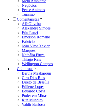
Meio Ambiente
Negócios
Pets e Animais
Turismo
Comentaristas
Alê Oliveira
Alexandre Simões
Edu Panzi
Emerson Romano
Fabrício
João Vitor Xavier
Marques
Nathália Fiuza
Thiago Reis
Wellington Campos
Colunistas
Bertha Maakaroun
Ciro Dias Reis
Direto de Brasília
Edilene Lopes
Eduardo Costa
Poder em Minas
Rita Mundim
Valdir Barbosa