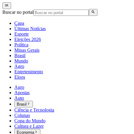
Buscar no portal
Capa
Últimas Notícias
Esporte
Eleições 2026
Política
Minas Gerais
Brasil
Mundo
Agro
Entretenimento
Eloos
Agro
Apostas
Auto
Brasil
Ciência e Tecnologia
Colunas
Copa do Mundo
Cultura e Lazer
Economia