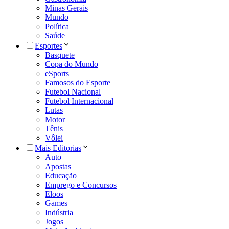
Minas Gerais
Mundo
Política
Saúde
Esportes
Basquete
Copa do Mundo
eSports
Famosos do Esporte
Futebol Nacional
Futebol Internacional
Lutas
Motor
Tênis
Vôlei
Mais Editorias
Auto
Apostas
Educação
Emprego e Concursos
Eloos
Games
Indústria
Jogos