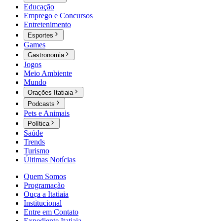
Educação
Emprego e Concursos
Entretenimento
Esportes
Games
Gastronomia
Jogos
Meio Ambiente
Mundo
Orações Itatiaia
Podcasts
Pets e Animais
Política
Saúde
Trends
Turismo
Últimas Notícias
Quem Somos
Programação
Ouça a Itatiaia
Institucional
Entre em Contato
Expediente Itatiaia