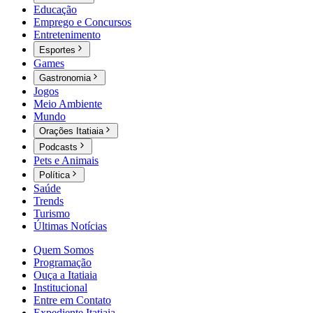
Educação
Emprego e Concursos
Entretenimento
Esportes
Games
Gastronomia
Jogos
Meio Ambiente
Mundo
Orações Itatiaia
Podcasts
Pets e Animais
Política
Saúde
Trends
Turismo
Últimas Notícias
Quem Somos
Programação
Ouça a Itatiaia
Institucional
Entre em Contato
Expediente Itatiaia