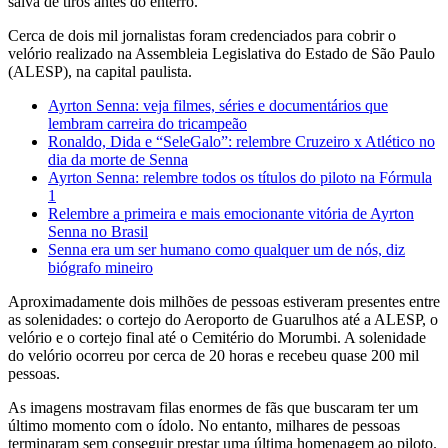
salva de tiros antes do enterro.
Cerca de dois mil jornalistas foram credenciados para cobrir o
velório realizado na Assembleia Legislativa do Estado de São Paulo
(ALESP), na capital paulista.
Ayrton Senna: veja filmes, séries e documentários que
lembram carreira do tricampeão
Ronaldo, Dida e “SeleGalo”: relembre Cruzeiro x Atlético no
dia da morte de Senna
Ayrton Senna: relembre todos os títulos do piloto na Fórmula
1
Relembre a primeira e mais emocionante vitória de Ayrton
Senna no Brasil
Senna era um ser humano como qualquer um de nós, diz
biógrafo mineiro
Aproximadamente dois milhões de pessoas estiveram presentes entre
as solenidades: o cortejo do Aeroporto de Guarulhos até a ALESP, o
velório e o cortejo final até o Cemitério do Morumbi. A solenidade
do velório ocorreu por cerca de 20 horas e recebeu quase 200 mil
pessoas.
As imagens mostravam filas enormes de fãs que buscaram ter um
último momento com o ídolo. No entanto, milhares de pessoas
terminaram sem conseguir prestar uma última homenagem ao piloto.