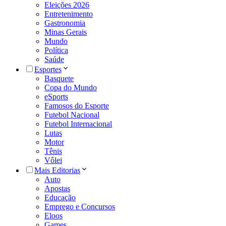
Eleições 2026
Entretenimento
Gastronomia
Minas Gerais
Mundo
Política
Saúde
Esportes
Basquete
Copa do Mundo
eSports
Famosos do Esporte
Futebol Nacional
Futebol Internacional
Lutas
Motor
Tênis
Vôlei
Mais Editorias
Auto
Apostas
Educação
Emprego e Concursos
Eloos
Games