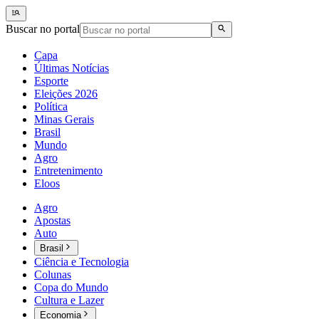
Buscar no portal
Capa
Últimas Notícias
Esporte
Eleições 2026
Política
Minas Gerais
Brasil
Mundo
Agro
Entretenimento
Eloos
Agro
Apostas
Auto
Brasil
Ciência e Tecnologia
Colunas
Copa do Mundo
Cultura e Lazer
Economia