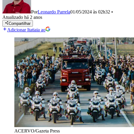
Por
Leonardo Parrela
01/05/2024 às 02h32
•
Atualizado
há 2 anos
Compartilhar
Adicionar Itatiaia ao
ACERVO/Gazeta Press