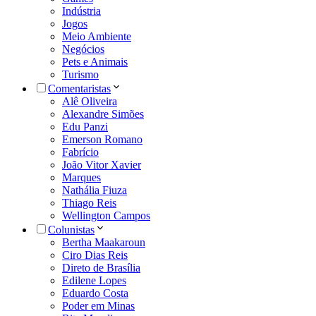
Indústria
Jogos
Meio Ambiente
Negócios
Pets e Animais
Turismo
Comentaristas
Alê Oliveira
Alexandre Simões
Edu Panzi
Emerson Romano
Fabrício
João Vitor Xavier
Marques
Nathália Fiuza
Thiago Reis
Wellington Campos
Colunistas
Bertha Maakaroun
Ciro Dias Reis
Direto de Brasília
Edilene Lopes
Eduardo Costa
Poder em Minas