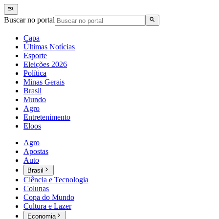
Buscar no portal
Capa
Últimas Notícias
Esporte
Eleições 2026
Política
Minas Gerais
Brasil
Mundo
Agro
Entretenimento
Eloos
Agro
Apostas
Auto
Brasil
Ciência e Tecnologia
Colunas
Copa do Mundo
Cultura e Lazer
Economia