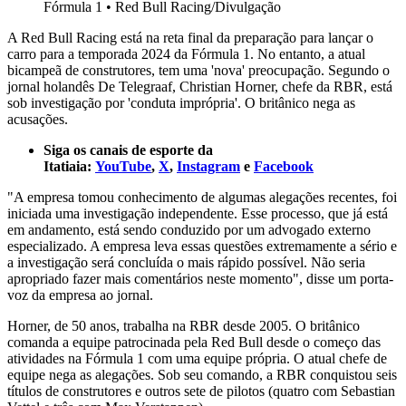
Fórmula 1
•
Red Bull Racing/Divulgação
A Red Bull Racing está na reta final da preparação para lançar o
carro para a temporada 2024 da Fórmula 1. No entanto, a atual
bicampeã de construtores, tem uma 'nova' preocupação. Segundo o
jornal holandês De Telegraaf, Christian Horner, chefe da RBR, está
sob investigação por 'conduta imprópria'. O britânico nega as
acusações.
Siga os canais de esporte da
Itatiaia:
YouTube
,
X
,
Instagram
e
Facebook
"A empresa tomou conhecimento de algumas alegações recentes, foi
iniciada uma investigação independente. Esse processo, que já está
em andamento, está sendo conduzido por um advogado externo
especializado. A empresa leva essas questões extremamente a sério e
a investigação será concluída o mais rápido possível. Não seria
apropriado fazer mais comentários neste momento", disse um porta-
voz da empresa ao jornal.
Horner, de 50 anos, trabalha na RBR desde 2005. O britânico
comanda a equipe patrocinada pela Red Bull desde o começo das
atividades na Fórmula 1 com uma equipe própria. O atual chefe de
equipe nega as alegações. Sob seu comando, a RBR conquistou seis
títulos de construtores e outros sete de pilotos (quatro com Sebastian