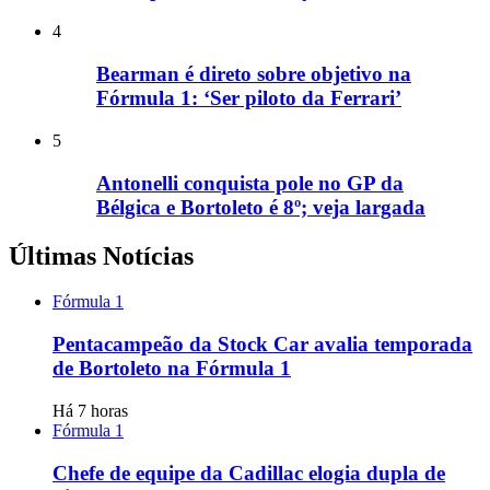
4
Bearman é direto sobre objetivo na
Fórmula 1: ‘Ser piloto da Ferrari’
5
Antonelli conquista pole no GP da
Bélgica e Bortoleto é 8º; veja largada
Últimas Notícias
Fórmula 1
Pentacampeão da Stock Car avalia temporada
de Bortoleto na Fórmula 1
Há 7 horas
Fórmula 1
Chefe de equipe da Cadillac elogia dupla de