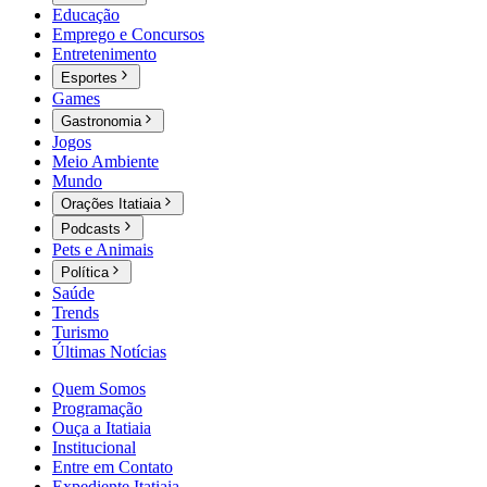
Educação
Emprego e Concursos
Entretenimento
Esportes
Games
Gastronomia
Jogos
Meio Ambiente
Mundo
Orações Itatiaia
Podcasts
Pets e Animais
Política
Saúde
Trends
Turismo
Últimas Notícias
Quem Somos
Programação
Ouça a Itatiaia
Institucional
Entre em Contato
Expediente Itatiaia