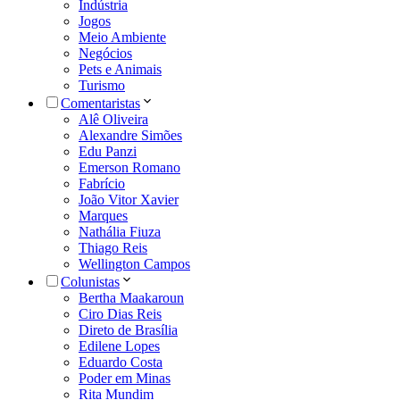
Indústria
Jogos
Meio Ambiente
Negócios
Pets e Animais
Turismo
Comentaristas
Alê Oliveira
Alexandre Simões
Edu Panzi
Emerson Romano
Fabrício
João Vitor Xavier
Marques
Nathália Fiuza
Thiago Reis
Wellington Campos
Colunistas
Bertha Maakaroun
Ciro Dias Reis
Direto de Brasília
Edilene Lopes
Eduardo Costa
Poder em Minas
Rita Mundim