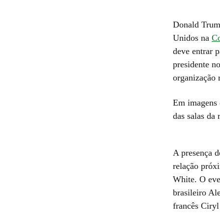
Donald Trump
Unidos na
C
deve entrar p
presidente n
organização 
Em imagens d
das salas da 
A presença d
relação próx
White. O eve
brasileiro Al
francês Ciry