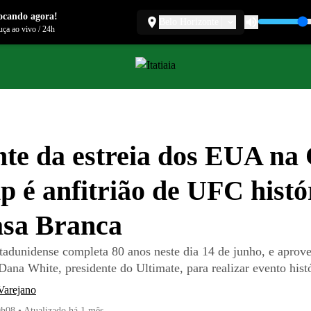
ocando agora!
Belo Horizonte
ça ao vivo
/
24h
te da estreia dos EUA na
 é anfitrião de UFC histó
asa Branca
stadunidense completa 80 anos neste dia 14 de junho, e aprove
ana White, presidente do Ultimate, para realizar evento hist
Varejano
0h08
•
Atualizado
há 1 mês