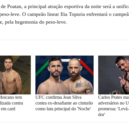
de Poatan, a principal atração esportiva da noite será a unifi
 peso-leve. O campeão linear
Ilia Topuria
enfrentará o campeã
je, pela hegemonia do peso-leve.
Moicano tem
UFC confirma Jean Silva
Carlos Prates ma
lizada contra
contra ex-desafiante ao cinturão
adversários no 
o em card
como luta principal do 'Noche'
promessa: 'Levá-
dor'