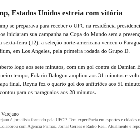
p, Estados Unidos estreia com vitória
mp se preparava para receber o UFC na residência presidenci
os iniciaram sua campanha na Copa do Mundo sem a presenç
 sexta-feira (12), a seleção norte-americana venceu o Paragua
dium, em Los Angeles, pela primeira rodada do Grupo D.
 aberto logo aos sete minutos, com um gol contra de Damian B
meiro tempo, Folarin Balogun ampliou aos 31 minutos e volt
apa final, Reyna fez o quarto gol dos anfitriões aos 51 minut
contou para os paraguaios aos 28 minutos.
r Varejano
ejano é jornalista formado pela UFOP. Tem experiência em esportes e cidades 
 Colaborou com Agência Primaz, Jornal Geraes e Rádio Real. Atualmente é repór