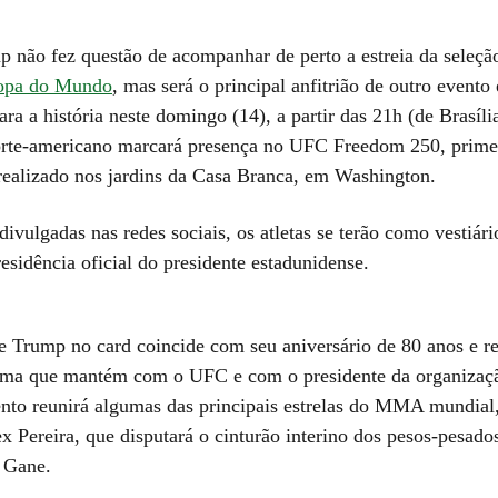
 não fez questão de acompanhar de perto a estreia da seleçã
opa do Mundo
, mas será o principal anfitrião de outro evento
ara a história neste domingo (14), a partir das 21h (de Brasíli
orte-americano marcará presença no UFC Freedom 250, prime
realizado nos jardins da Casa Branca, em Washington.
ivulgadas nas redes sociais, os atletas se terão como vestiár
residência oficial do presidente estadunidense.
e Trump no card coincide com seu aniversário de 80 anos e re
ima que mantém com o UFC e com o presidente da organizaç
nto reunirá algumas das principais estrelas do MMA mundial, 
ex Pereira, que disputará o cinturão interino dos pesos-pesado
l Gane.