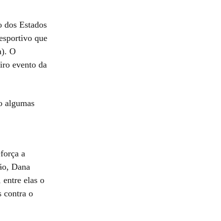
o dos Estados
 esportivo que
a). O
iro evento da
io algumas
força a
ão, Dana
entre elas o
s contra o