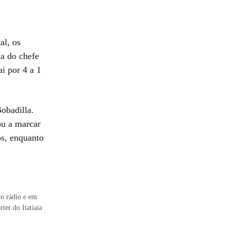
al, os
a do chefe
i por 4 a 1
obadilla.
ou a marcar
os, enquanto
no rádio e em
ter do Itatiaia