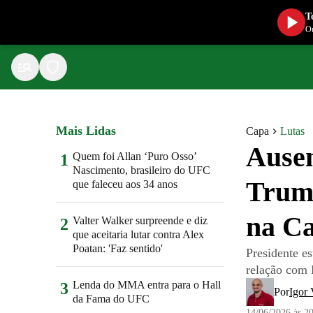
T
Ou
Mais Lidas
Capa
Lutas
Ausen
Quem foi Allan ‘Puro Osso’
1
Nascimento, brasileiro do UFC
Trump
que faleceu aos 34 anos
na C
Valter Walker surpreende e diz
2
que aceitaria lutar contra Alex
Poatan: 'Faz sentido'
Presidente e
relação com D
Lenda do MMA entra para o Hall
3
Por
Igor 
da Fama do UFC
14/06/2026 às 2