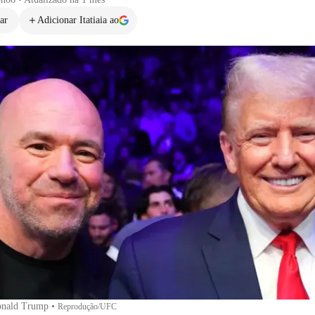
ar
Adicionar Itatiaia ao
onald Trump
•
Reprodução/UFC