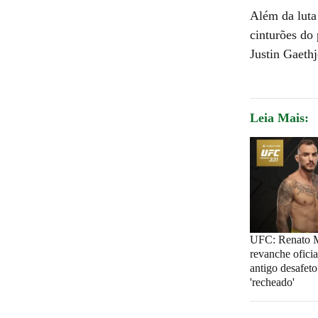
Além da luta 
cinturões do
Justin Gaeth
Leia Mais:
UFC: Renato 
revanche oficia
antigo desafet
'recheado'