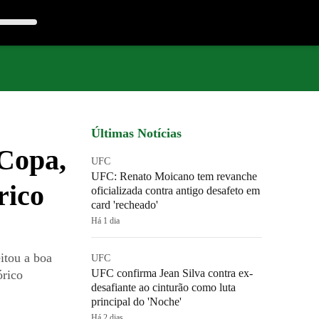
Últimas Notícias
 Copa,
UFC
UFC: Renato Moicano tem revanche
rico
oficializada contra antigo desafeto em
card 'recheado'
Há 1 dia
itou a boa
UFC
UFC confirma Jean Silva contra ex-
órico
desafiante ao cinturão como luta
principal do 'Noche'
Há 2 dias