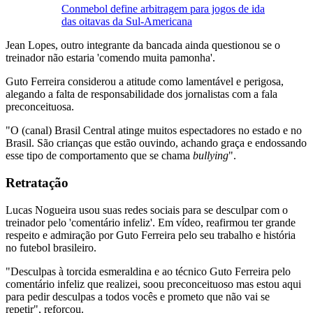
Conmebol define arbitragem para jogos de ida
das oitavas da Sul-Americana
Jean Lopes, outro integrante da bancada ainda questionou se o
treinador não estaria 'comendo muita pamonha'.
Guto Ferreira considerou a atitude como lamentável e perigosa,
alegando a falta de responsabilidade dos jornalistas com a fala
preconceituosa.
"O (canal) Brasil Central atinge muitos espectadores no estado e no
Brasil. São crianças que estão ouvindo, achando graça e endossando
esse tipo de comportamento que se chama
bullying
".
Retratação
Lucas Nogueira usou suas redes sociais para se desculpar com o
treinador pelo 'comentário infeliz'. Em vídeo, reafirmou ter grande
respeito e admiração por Guto Ferreira pelo seu trabalho e história
no futebol brasileiro.
"Desculpas à torcida esmeraldina e ao técnico Guto Ferreira pelo
comentário infeliz que realizei, soou preconceituoso mas estou aqui
para pedir desculpas a todos vocês e prometo que não vai se
repetir", reforçou.