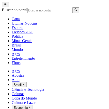
Buscar no portal
Capa
Últimas Notícias
Esporte
Eleições 2026
Política
Minas Gerais
Brasil
Mundo
Agro
Entretenimento
Eloos
Agro
Apostas
Auto
Brasil
Ciência e Tecnologia
Colunas
Copa do Mundo
Cultura e Lazer
Economia