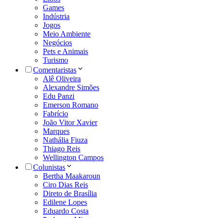
Games
Indústria
Jogos
Meio Ambiente
Negócios
Pets e Animais
Turismo
Comentaristas
Alê Oliveira
Alexandre Simões
Edu Panzi
Emerson Romano
Fabrício
João Vitor Xavier
Marques
Nathália Fiuza
Thiago Reis
Wellington Campos
Colunistas
Bertha Maakaroun
Ciro Dias Reis
Direto de Brasília
Edilene Lopes
Eduardo Costa