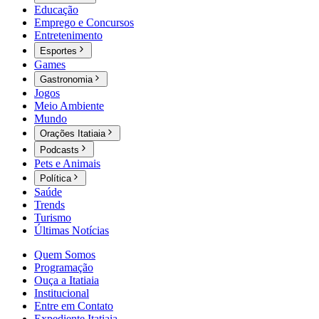
Educação
Emprego e Concursos
Entretenimento
Esportes
Games
Gastronomia
Jogos
Meio Ambiente
Mundo
Orações Itatiaia
Podcasts
Pets e Animais
Política
Saúde
Trends
Turismo
Últimas Notícias
Quem Somos
Programação
Ouça a Itatiaia
Institucional
Entre em Contato
Expediente Itatiaia