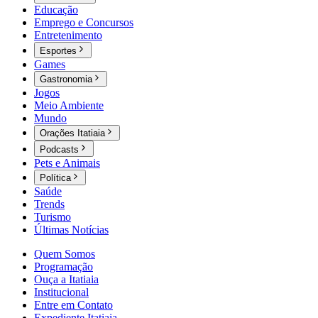
Educação
Emprego e Concursos
Entretenimento
Esportes
Games
Gastronomia
Jogos
Meio Ambiente
Mundo
Orações Itatiaia
Podcasts
Pets e Animais
Política
Saúde
Trends
Turismo
Últimas Notícias
Quem Somos
Programação
Ouça a Itatiaia
Institucional
Entre em Contato
Expediente Itatiaia