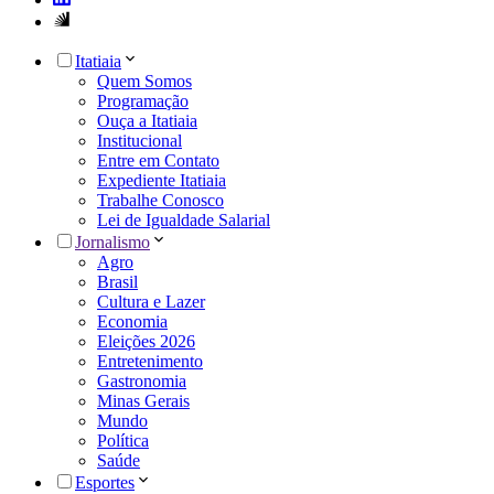
Itatiaia
Quem Somos
Programação
Ouça a Itatiaia
Institucional
Entre em Contato
Expediente Itatiaia
Trabalhe Conosco
Lei de Igualdade Salarial
Jornalismo
Agro
Brasil
Cultura e Lazer
Economia
Eleições 2026
Entretenimento
Gastronomia
Minas Gerais
Mundo
Política
Saúde
Esportes