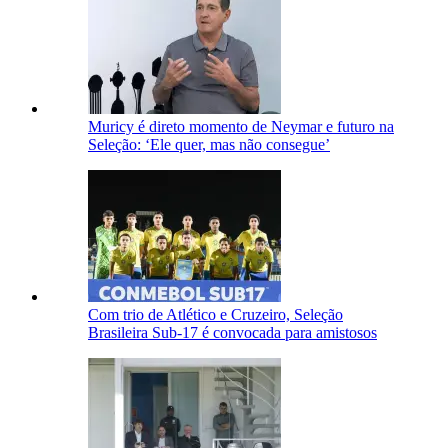
Muricy é direto momento de Neymar e futuro na
Seleção: ‘Ele quer, mas não consegue’
Com trio de Atlético e Cruzeiro, Seleção
Brasileira Sub-17 é convocada para amistosos