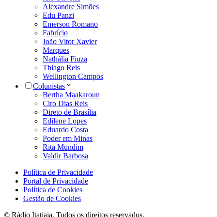
Alexandre Simões
Edu Panzi
Emerson Romano
Fabrício
João Vitor Xavier
Marques
Nathália Fiuza
Thiago Reis
Wellington Campos
Colunistas
Bertha Maakaroun
Ciro Dias Reis
Direto de Brasília
Edilene Lopes
Eduardo Costa
Poder em Minas
Rita Mundim
Valdir Barbosa
Política de Privacidade
Portal de Privacidade
Política de Cookies
Gestão de Cookies
© Rádio Itatiaia. Todos os direitos reservados.