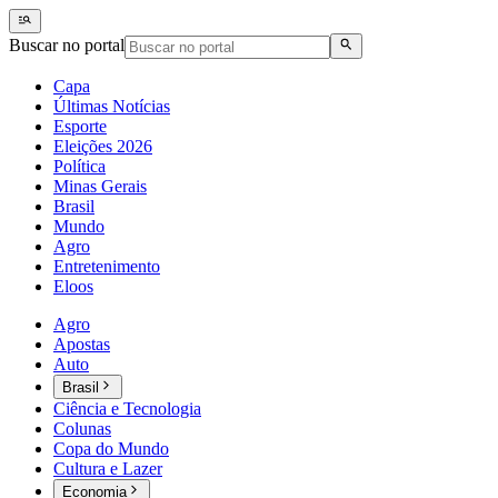
Buscar no portal
Capa
Últimas Notícias
Esporte
Eleições 2026
Política
Minas Gerais
Brasil
Mundo
Agro
Entretenimento
Eloos
Agro
Apostas
Auto
Brasil
Ciência e Tecnologia
Colunas
Copa do Mundo
Cultura e Lazer
Economia