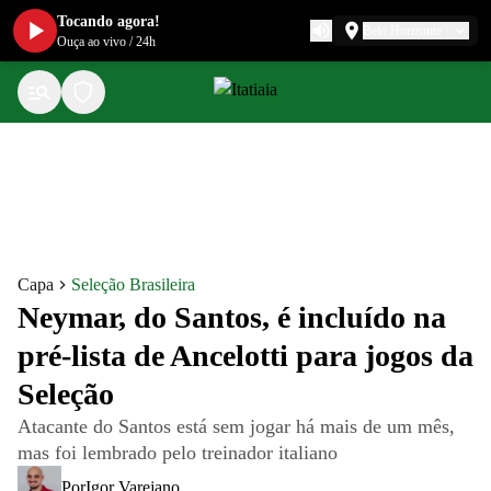
Tocando agora!
Belo Horizonte
Ouça ao vivo
/
24h
Capa
Seleção Brasileira
Neymar, do Santos, é incluído na
pré-lista de Ancelotti para jogos da
Seleção
Atacante do Santos está sem jogar há mais de um mês,
mas foi lembrado pelo treinador italiano
Por
Igor Varejano