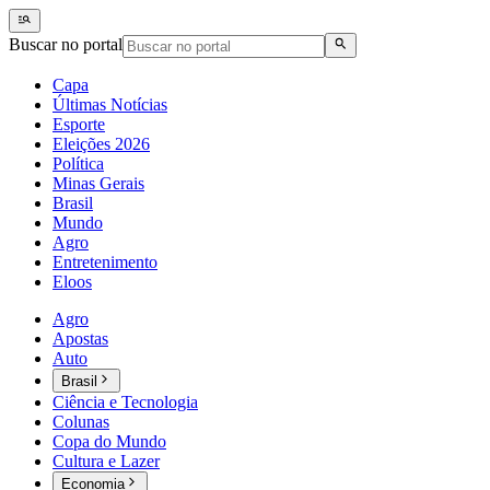
Buscar no portal
Capa
Últimas Notícias
Esporte
Eleições 2026
Política
Minas Gerais
Brasil
Mundo
Agro
Entretenimento
Eloos
Agro
Apostas
Auto
Brasil
Ciência e Tecnologia
Colunas
Copa do Mundo
Cultura e Lazer
Economia