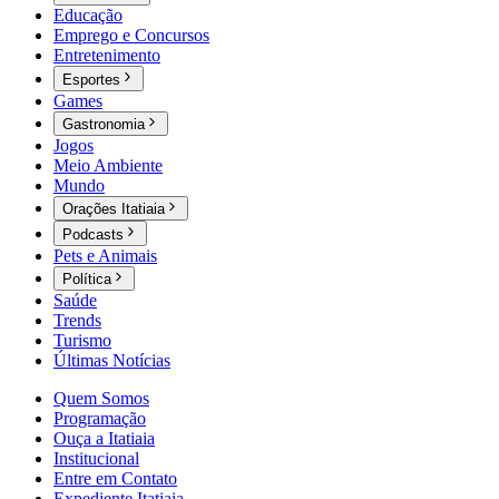
Educação
Emprego e Concursos
Entretenimento
Esportes
Games
Gastronomia
Jogos
Meio Ambiente
Mundo
Orações Itatiaia
Podcasts
Pets e Animais
Política
Saúde
Trends
Turismo
Últimas Notícias
Quem Somos
Programação
Ouça a Itatiaia
Institucional
Entre em Contato
Expediente Itatiaia