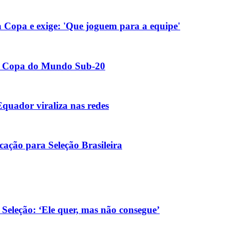
a Copa e exige: 'Que joguem para a equipe'
da Copa do Mundo Sub-20
quador viraliza nas redes
ocação para Seleção Brasileira
Seleção: ‘Ele quer, mas não consegue’