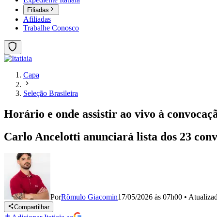
Filiadas
Afiliadas
Trabalhe Conosco
Capa
Seleção Brasileira
Horário e onde assistir ao vivo à convoca
Carlo Ancelotti anunciará lista dos 23 co
Por
Rômulo Giacomin
17/05/2026 às 07h00
•
Atualiza
Compartilhar