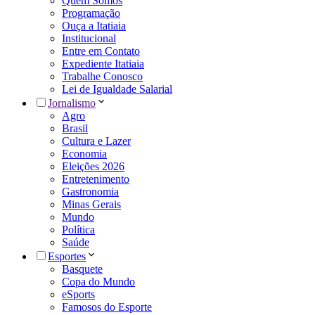
Quem Somos
Programação
Ouça a Itatiaia
Institucional
Entre em Contato
Expediente Itatiaia
Trabalhe Conosco
Lei de Igualdade Salarial
Jornalismo
Agro
Brasil
Cultura e Lazer
Economia
Eleições 2026
Entretenimento
Gastronomia
Minas Gerais
Mundo
Política
Saúde
Esportes
Basquete
Copa do Mundo
eSports
Famosos do Esporte