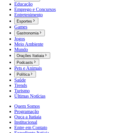
Educação
Emprego e Concursos
Entretenimento
Esportes
Games
Gastronomia
Jogos
Meio Ambiente
Mundo
Orações Itatiaia
Podcasts
Pets e Animais
Política
Saúde
Trends
Turismo
Últimas Notícias
Quem Somos
Programação
Ouça a Itatiaia
Institucional
Entre em Contato
Expediente Itatiaia