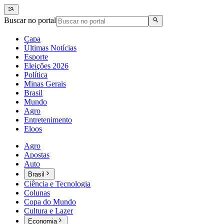
Buscar no portal
Capa
Últimas Notícias
Esporte
Eleições 2026
Política
Minas Gerais
Brasil
Mundo
Agro
Entretenimento
Eloos
Agro
Apostas
Auto
Brasil
Ciência e Tecnologia
Colunas
Copa do Mundo
Cultura e Lazer
Economia