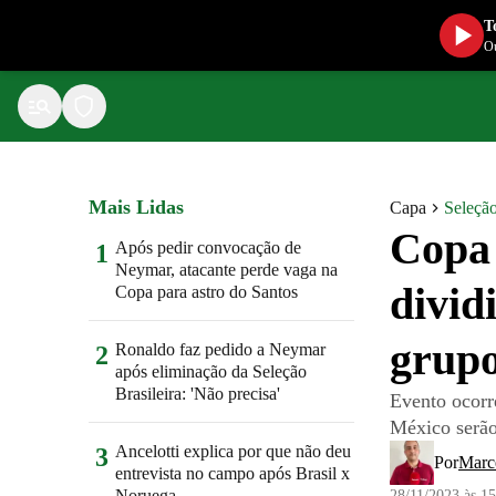
T
Ou
Mais Lidas
Capa
Seleção
Copa 
Após pedir convocação de
1
Neymar, atacante perde vaga na
divid
Copa para astro do Santos
grup
Ronaldo faz pedido a Neymar
2
após eliminação da Seleção
Brasileira: 'Não precisa'
Evento ocorr
México serão
Ancelotti explica por que não deu
3
Por
Marc
entrevista no campo após Brasil x
Noruega
28/11/2023 às 1