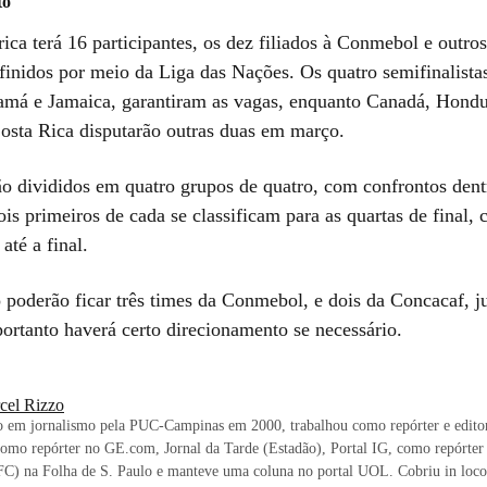
to
a terá 16 participantes, os dez filiados à Conmebol e outros
finidos por meio da Liga das Nações. Os quatro semifinalist
má e Jamaica, garantiram as vagas, enquanto Canadá, Hondu
osta Rica disputarão outras duas em março.
ão divididos em quatro grupos de quatro, com confrontos dent
is primeiros de cada se classificam para as quartas de final,
até a final.
ó poderão ficar três times da Conmebol, e dois da Concacaf, 
portanto haverá certo direcionamento se necessário.
cel Rizzo
 em jornalismo pela PUC-Campinas em 2000, trabalhou como repórter e editor
omo repórter no GE.com, Jornal da Tarde (Estadão), Portal IG, como repórter 
FC) na Folha de S. Paulo e manteve uma coluna no portal UOL. Cobriu in loco