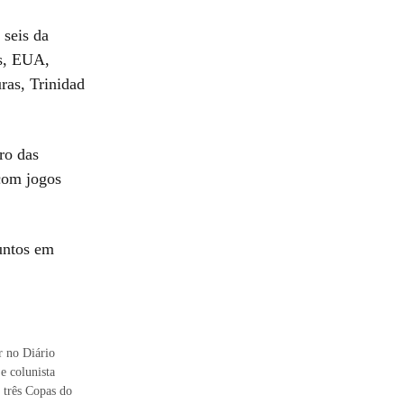
 seis da
as, EUA,
ras, Trinidad
ro das
 com jogos
juntos em
 no Diário
e colunista
 três Copas do