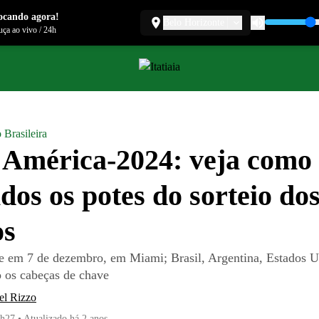
ocando agora!
Belo Horizonte
ça ao vivo
/
24h
 Brasileira
América-2024: veja como 
idos os potes do sorteio do
os
e em 7 de dezembro, em Miami; Brasil, Argentina, Estados U
 os cabeças de chave
el Rizzo
5h27
•
Atualizado
há 2 anos