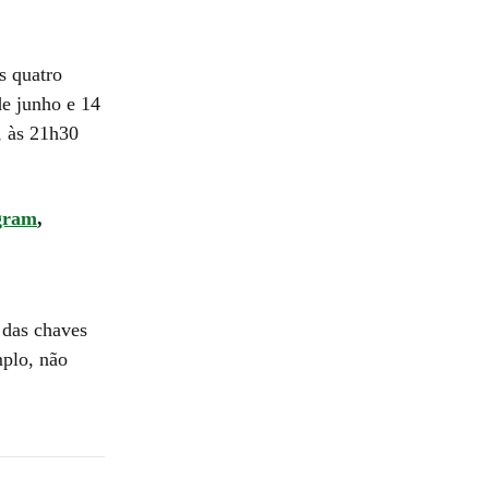
s quatro
de junho e 14
, às 21h30
gram
,
 das chaves
mplo, não