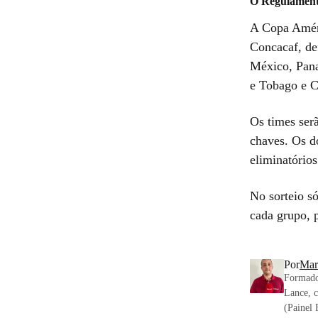
O Regulamen
A Copa Améric
Concacaf, de
México, Pana
e Tobago e C
Os times ser
chaves. Os do
eliminatórios 
No sorteio s
cada grupo, 
Por
Mar
Formado
Lance, c
(Painel 