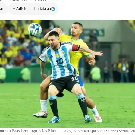
ar
Adicionar Itatiaia ao
ntra o Brasil em jogo pelas Eliminatórias, na semana passada
•
Carlos Santos/Fot