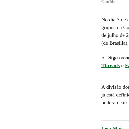
Conteúdo
No dia 7 de 
grupos da Co
de julho de 
(de Brasília).
Siga os n
Threads
e
F
A divisão dos
já está defin
poderão cair
Leia Mais