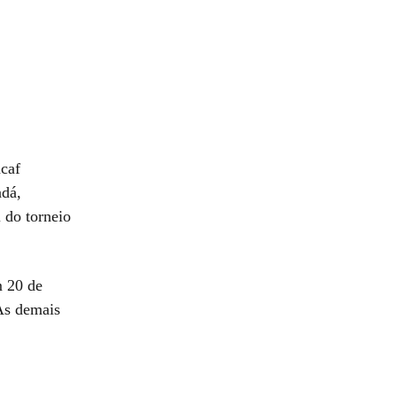
acaf
adá,
 do torneio
m 20 de
As demais