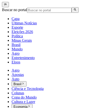
Buscar no portal
Capa
Últimas Notícias
Esporte
Eleições 2026
Política
Minas Gerais
Brasil
Mundo
Agro
Entretenimento
Eloos
Agro
Apostas
Auto
Brasil
Ciência e Tecnologia
Colunas
Copa do Mundo
Cultura e Lazer
Economia