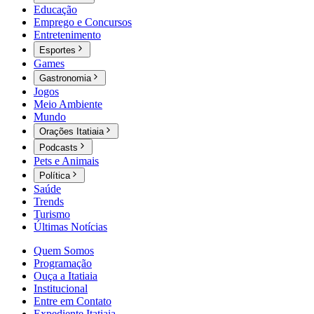
Educação
Emprego e Concursos
Entretenimento
Esportes
Games
Gastronomia
Jogos
Meio Ambiente
Mundo
Orações Itatiaia
Podcasts
Pets e Animais
Política
Saúde
Trends
Turismo
Últimas Notícias
Quem Somos
Programação
Ouça a Itatiaia
Institucional
Entre em Contato
Expediente Itatiaia