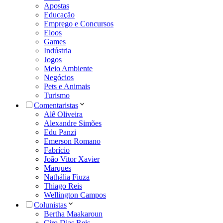
Apostas
Educação
Emprego e Concursos
Eloos
Games
Indústria
Jogos
Meio Ambiente
Negócios
Pets e Animais
Turismo
Comentaristas
Alê Oliveira
Alexandre Simões
Edu Panzi
Emerson Romano
Fabrício
João Vitor Xavier
Marques
Nathália Fiuza
Thiago Reis
Wellington Campos
Colunistas
Bertha Maakaroun
Ciro Dias Reis