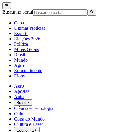
Buscar no portal
Capa
Últimas Notícias
Esporte
Eleições 2026
Política
Minas Gerais
Brasil
Mundo
Agro
Entretenimento
Eloos
Agro
Apostas
Auto
Brasil
Ciência e Tecnologia
Colunas
Copa do Mundo
Cultura e Lazer
Economia