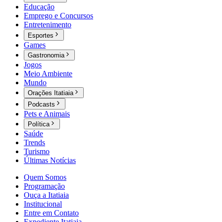
Educação
Emprego e Concursos
Entretenimento
Esportes
Games
Gastronomia
Jogos
Meio Ambiente
Mundo
Orações Itatiaia
Podcasts
Pets e Animais
Política
Saúde
Trends
Turismo
Últimas Notícias
Quem Somos
Programação
Ouça a Itatiaia
Institucional
Entre em Contato
Expediente Itatiaia