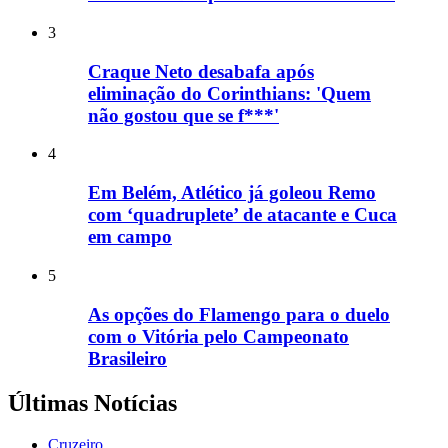
3
Craque Neto desabafa após
eliminação do Corinthians: 'Quem
não gostou que se f***'
4
Em Belém, Atlético já goleou Remo
com ‘quadruplete’ de atacante e Cuca
em campo
5
As opções do Flamengo para o duelo
com o Vitória pelo Campeonato
Brasileiro
Últimas Notícias
Cruzeiro