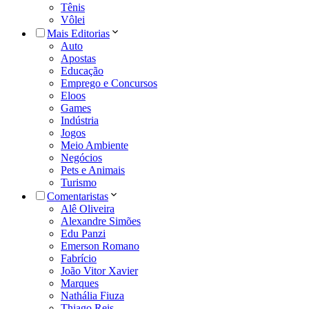
Tênis
Vôlei
Mais Editorias
Auto
Apostas
Educação
Emprego e Concursos
Eloos
Games
Indústria
Jogos
Meio Ambiente
Negócios
Pets e Animais
Turismo
Comentaristas
Alê Oliveira
Alexandre Simões
Edu Panzi
Emerson Romano
Fabrício
João Vitor Xavier
Marques
Nathália Fiuza
Thiago Reis