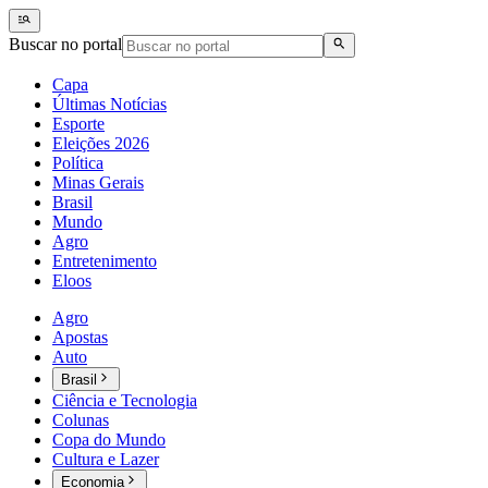
Buscar no portal
Capa
Últimas Notícias
Esporte
Eleições 2026
Política
Minas Gerais
Brasil
Mundo
Agro
Entretenimento
Eloos
Agro
Apostas
Auto
Brasil
Ciência e Tecnologia
Colunas
Copa do Mundo
Cultura e Lazer
Economia