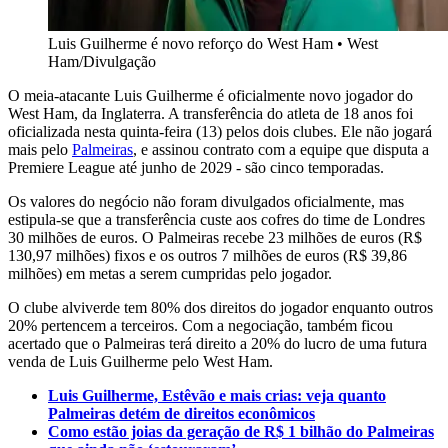
Luis Guilherme é novo reforço do West Ham
•
West
Ham/Divulgação
O meia-atacante Luis Guilherme é oficialmente novo jogador do
West Ham, da Inglaterra. A transferência do atleta de 18 anos foi
oficializada nesta quinta-feira (13) pelos dois clubes. Ele não jogará
mais pelo
Palmeiras
, e assinou contrato com a equipe que disputa a
Premiere League até junho de 2029 - são cinco temporadas.
Os valores do negócio não foram divulgados oficialmente, mas
estipula-se que a transferência custe aos cofres do time de Londres
30 milhões de euros. O Palmeiras recebe 23 milhões de euros (R$
130,97 milhões) fixos e os outros 7 milhões de euros (R$ 39,86
milhões) em metas a serem cumpridas pelo jogador.
O clube alviverde tem 80% dos direitos do jogador enquanto outros
20% pertencem a terceiros. Com a negociação, também ficou
acertado que o Palmeiras terá direito a 20% do lucro de uma futura
venda de Luis Guilherme pelo West Ham.
Luis Guilherme, Estêvão e mais crias: veja quanto
Palmeiras detém de direitos econômicos
Como estão joias da geração de R$ 1 bilhão do Palmeiras