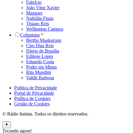
Fabrício
João Vitor Xavier
Marques
Nathália Fiuza
Thiago Reis
Wellington Campos
Colunistas
Bertha Maakaroun
Ciro Dias Reis
Direto de Brasília
Edilene Lopes
Eduardo Costa
Poder em Minas
Rita Mundim
Valdir Barbosa
Política de Privacidade
Portal de Privacidade
Política de Cookies
Gestão de Cookies
© Rádio Itatiaia. Todos os direitos reservados.
Tocando agora!