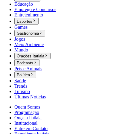
Educação
Emprego e Concursos
Entretenimento
Esportes
Games
Gastronomia
Jogos
Meio Ambiente
Mundo
Orações Itatiaia
Podcasts
Pets e Animais
Política
Saúde
Trends
Turismo
Últimas Notícias
Quem Somos
Programação
Ouça a Itatiaia
Institucional
Entre em Contato
Expediente Itatiaia