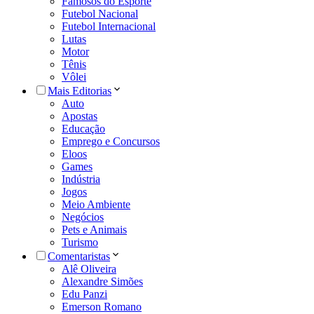
Famosos do Esporte
Futebol Nacional
Futebol Internacional
Lutas
Motor
Tênis
Vôlei
Mais Editorias
Auto
Apostas
Educação
Emprego e Concursos
Eloos
Games
Indústria
Jogos
Meio Ambiente
Negócios
Pets e Animais
Turismo
Comentaristas
Alê Oliveira
Alexandre Simões
Edu Panzi
Emerson Romano