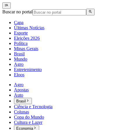
Buscar no portal
Capa
Últimas Notícias
Esporte
Eleições 2026
Política
Minas Gerais
Brasil
Mundo
Agro
Entretenimento
Eloos
Agro
Apostas
Auto
Brasil
Ciência e Tecnologia
Colunas
Copa do Mundo
Cultura e Lazer
Economia