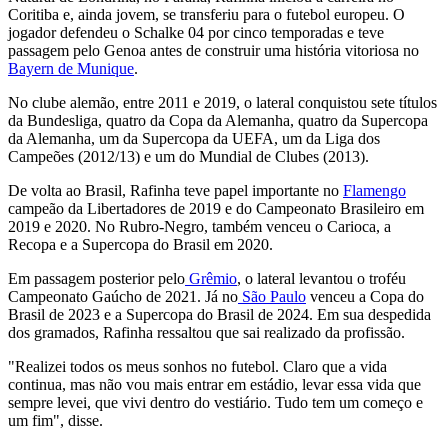
Coritiba e, ainda jovem, se transferiu para o futebol europeu. O
jogador defendeu o Schalke 04 por cinco temporadas e teve
passagem pelo Genoa antes de construir uma história vitoriosa no
Bayern de Munique
.
No clube alemão, entre 2011 e 2019, o lateral conquistou sete títulos
da Bundesliga, quatro da Copa da Alemanha, quatro da Supercopa
da Alemanha, um da Supercopa da UEFA, um da Liga dos
Campeões (2012/13) e um do Mundial de Clubes (2013).
De volta ao Brasil, Rafinha teve papel importante no
Flamengo
campeão da Libertadores de 2019 e do Campeonato Brasileiro em
2019 e 2020. No Rubro-Negro, também venceu o Carioca, a
Recopa e a Supercopa do Brasil em 2020.
Em passagem posterior pelo
Grêmio
, o lateral levantou o troféu
Campeonato Gaúcho de 2021. Já no
São Paulo
venceu a Copa do
Brasil de 2023 e a Supercopa do Brasil de 2024. Em sua despedida
dos gramados, Rafinha ressaltou que sai realizado da profissão.
"Realizei todos os meus sonhos no futebol. Claro que a vida
continua, mas não vou mais entrar em estádio, levar essa vida que
sempre levei, que vivi dentro do vestiário. Tudo tem um começo e
um fim", disse.