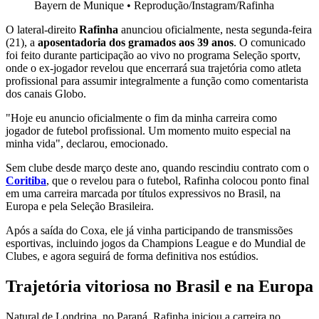
Bayern de Munique
•
Reprodução/Instagram/Rafinha
O lateral-direito
Rafinha
anunciou oficialmente, nesta segunda-feira
(21), a
aposentadoria dos gramados aos 39 anos
. O comunicado
foi feito durante participação ao vivo no programa Seleção sportv,
onde o ex-jogador revelou que encerrará sua trajetória como atleta
profissional para assumir integralmente a função como comentarista
dos canais Globo.
"Hoje eu anuncio oficialmente o fim da minha carreira como
jogador de futebol profissional. Um momento muito especial na
minha vida", declarou, emocionado.
Sem clube desde março deste ano, quando rescindiu contrato com o
Coritiba
, que o revelou para o futebol, Rafinha colocou ponto final
em uma carreira marcada por títulos expressivos no Brasil, na
Europa e pela Seleção Brasileira.
Após a saída do Coxa, ele já vinha participando de transmissões
esportivas, incluindo jogos da Champions League e do Mundial de
Clubes, e agora seguirá de forma definitiva nos estúdios.
Trajetória vitoriosa no Brasil e na Europa
Natural de Londrina, no Paraná, Rafinha iniciou a carreira no