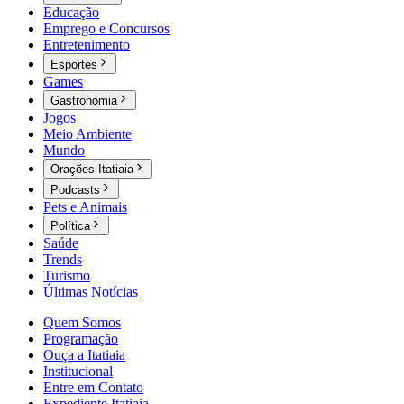
Educação
Emprego e Concursos
Entretenimento
Esportes
Games
Gastronomia
Jogos
Meio Ambiente
Mundo
Orações Itatiaia
Podcasts
Pets e Animais
Política
Saúde
Trends
Turismo
Últimas Notícias
Quem Somos
Programação
Ouça a Itatiaia
Institucional
Entre em Contato
Expediente Itatiaia