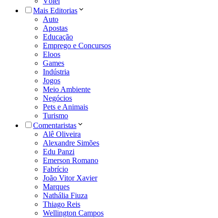
Vôlei
Mais Editorias
Auto
Apostas
Educação
Emprego e Concursos
Eloos
Games
Indústria
Jogos
Meio Ambiente
Negócios
Pets e Animais
Turismo
Comentaristas
Alê Oliveira
Alexandre Simões
Edu Panzi
Emerson Romano
Fabrício
João Vitor Xavier
Marques
Nathália Fiuza
Thiago Reis
Wellington Campos