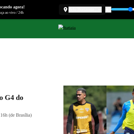
ocando agora!
Belo Horizonte
ça ao vivo
/
24h
no G4 do
16h (de Brasília)