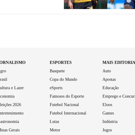
JORNALISMO
ESPORTES
MAIS EDITORI
gro
Basquete
Auto
rasil
Copa do Mundo
Apostas
ultura e Lazer
eSports
Educação
conomia
Famosos do Esporte
Emprego e Concur
leições 2026
Futebol Nacional
Eloos
ntretenimento
Futebol Internacional
Games
astronomia
Lutas
Indústria
inas Gerais
Motor
Jogos