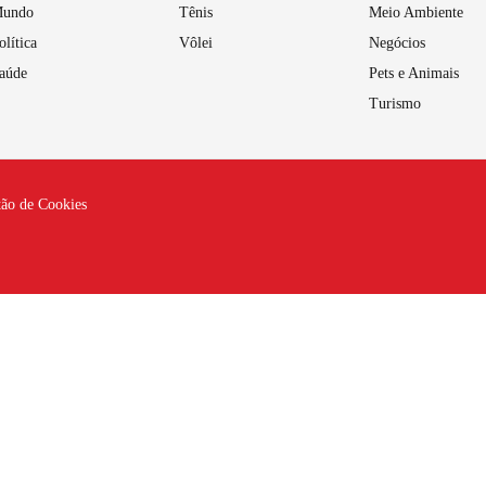
undo
Tênis
Meio Ambiente
olítica
Vôlei
Negócios
aúde
Pets e Animais
Turismo
tão de Cookies