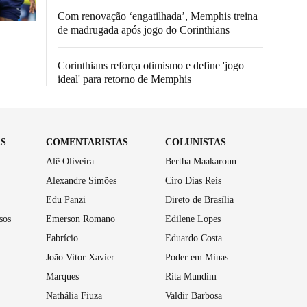
Com renovação ‘engatilhada’, Memphis treina
de madrugada após jogo do Corinthians
Corinthians reforça otimismo e define 'jogo
ideal' para retorno de Memphis
AS
COMENTARISTAS
COLUNISTAS
Alê Oliveira
Bertha Maakaroun
Alexandre Simões
Ciro Dias Reis
Edu Panzi
Direto de Brasília
sos
Emerson Romano
Edilene Lopes
Fabrício
Eduardo Costa
João Vitor Xavier
Poder em Minas
Marques
Rita Mundim
Nathália Fiuza
Valdir Barbosa