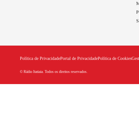
M
P
S
Política de Privacidade
Portal de Privacidade
Política de Cookies
Ges
© Rádio Itatiaia. Todos os direitos reservados.