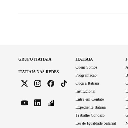
GRUPO ITATIAIA
ITATIAIA
Quem Somos
A
ITATIAIA NAS REDES
Programação
B
Ouça a Itatiaia
C
Institucional
E
Entre em Contato
E
Expediente Itatiaia
E
Trabalhe Conosco
G
Lei de Igualdade Salarial
M