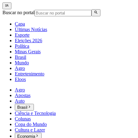
Buscar no portal
Capa
Últimas Notícias
Esporte
Eleições 2026
Política
Minas Gerais
Brasil
Mundo
Agro
Entretenimento
Eloos
Agro
Apostas
Auto
Brasil
Ciência e Tecnologia
Colunas
Copa do Mundo
Cultura e Lazer
Economia