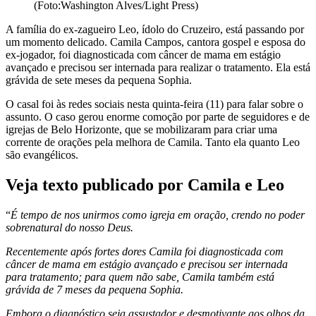
(Foto:Washington Alves/Light Press)
A família do ex-zagueiro Leo, ídolo do Cruzeiro, está passando por
um momento delicado. Camila Campos, cantora gospel e esposa do
ex-jogador, foi diagnosticada com câncer de mama em estágio
avançado e precisou ser internada para realizar o tratamento. Ela está
grávida de sete meses da pequena Sophia.
O casal foi às redes sociais nesta quinta-feira (11) para falar sobre o
assunto. O caso gerou enorme comoção por parte de seguidores e de
igrejas de Belo Horizonte, que se mobilizaram para criar uma
corrente de orações pela melhora de Camila. Tanto ela quanto Leo
são evangélicos.
Veja texto publicado por Camila e Leo
“
É tempo de nos unirmos como igreja em oração, crendo no poder
sobrenatural do nosso Deus.
Recentemente após fortes dores Camila foi diagnosticada com
câncer de mama em estágio avançado e precisou ser internada
para tratamento; para quem não sabe, Camila também está
grávida de 7 meses da pequena Sophia.
Embora o diagnóstico seja assustador e desmotivante aos olhos da