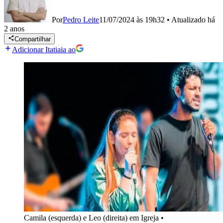
Por
Pedro Leite
11/07/2024 às 19h32
•
Atualizado
há
2 anos
Compartilhar
Adicionar Itatiaia ao
Camila (esquerda) e Leo (direita) em Igreja
•