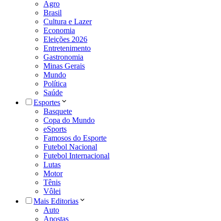
Agro
Brasil
Cultura e Lazer
Economia
Eleições 2026
Entretenimento
Gastronomia
Minas Gerais
Mundo
Política
Saúde
Esportes
Basquete
Copa do Mundo
eSports
Famosos do Esporte
Futebol Nacional
Futebol Internacional
Lutas
Motor
Tênis
Vôlei
Mais Editorias
Auto
Apostas