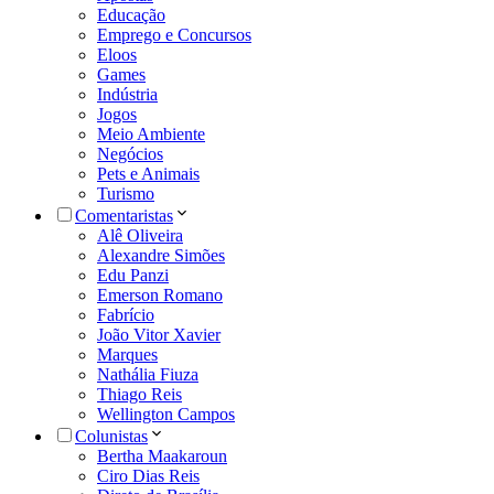
Educação
Emprego e Concursos
Eloos
Games
Indústria
Jogos
Meio Ambiente
Negócios
Pets e Animais
Turismo
Comentaristas
Alê Oliveira
Alexandre Simões
Edu Panzi
Emerson Romano
Fabrício
João Vitor Xavier
Marques
Nathália Fiuza
Thiago Reis
Wellington Campos
Colunistas
Bertha Maakaroun
Ciro Dias Reis