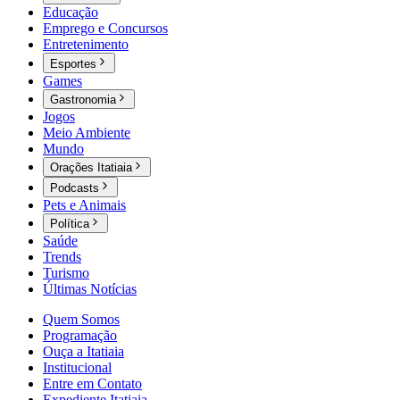
Educação
Emprego e Concursos
Entretenimento
Esportes
Games
Gastronomia
Jogos
Meio Ambiente
Mundo
Orações Itatiaia
Podcasts
Pets e Animais
Política
Saúde
Trends
Turismo
Últimas Notícias
Quem Somos
Programação
Ouça a Itatiaia
Institucional
Entre em Contato
Expediente Itatiaia