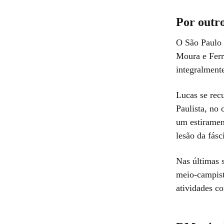
Por outro
O São Paulo 
Moura e Ferr
integralment
Lucas se rec
Paulista, no 
um
estiramen
lesão da fásc
Nas últimas s
meio-campist
atividades c