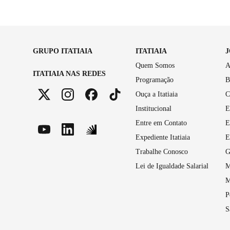
GRUPO ITATIAIA
ITATIAIA
Quem Somos
A
ITATIAIA NAS REDES
Programação
B
Ouça a Itatiaia
C
Institucional
E
Entre em Contato
E
Expediente Itatiaia
E
Trabalhe Conosco
G
Lei de Igualdade Salarial
M
M
P
S