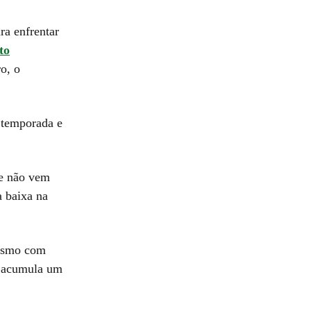
ra enfrentar
to
o, o
a temporada e
 e não vem
a baixa na
nismo com
ta acumula um