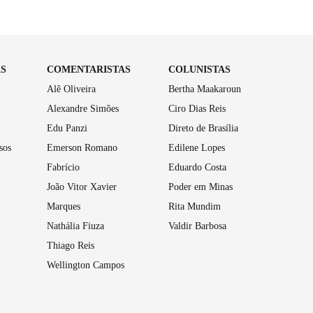
AS
COMENTARISTAS
COLUNISTAS
Alê Oliveira
Bertha Maakaroun
Alexandre Simões
Ciro Dias Reis
Edu Panzi
Direto de Brasília
sos
Emerson Romano
Edilene Lopes
Fabrício
Eduardo Costa
João Vitor Xavier
Poder em Minas
Marques
Rita Mundim
Nathália Fiuza
Valdir Barbosa
Thiago Reis
Wellington Campos