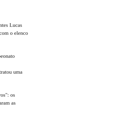
ntes Lucas
 com o elenco
peonato
 tratou uma
os": os
aram as