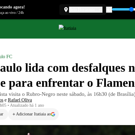
ocando agora!
Belo Horizonte
ça ao vivo
/
24h
ulo FC
aulo lida com desfalques 
e para enfrentar o Flame
ista visita o Rubro-Negro neste sábado, às 16h30 (de Brasília
os
e
Rafael Oliva
5h05
•
Atualizado
há 1 ano
ar
Adicionar Itatiaia ao