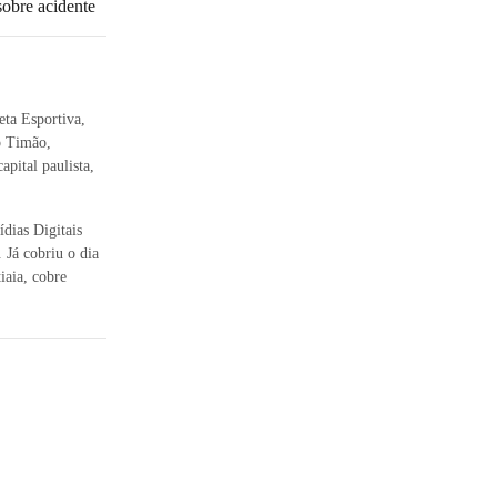
obre acidente
eta Esportiva,
o Timão,
apital paulista,
dias Digitais
 Já cobriu o dia
iaia, cobre