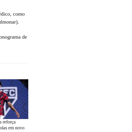
édico, como
ulmonar).
cronograma de
a reforça
colas em novo