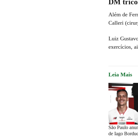
DM trico
Além de Ferr
Calleri (cir
Luiz Gustavo
exercícios, a
Leia Mais
São Paulo anun
de Iago Borduch