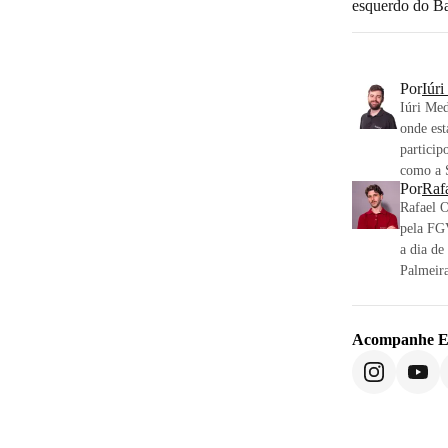
esquerdo do B
Por
Iúr
Iúri Med
onde est
particip
como a S
Por
Raf
Rafael 
pela FGV
a dia de
Palmeira
Acompanhe
E