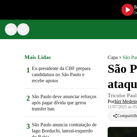
T
Ou
Mais Lidas
Capa
São Pa
São P
Ex-presidente da CBF prepara
1
candidatura no São Paulo e
ataqu
recebe apoios
Tricolor Paul
São Paulo deve anunciar reforços
2
Por
Iúri Medeir
após pagar dívida que gerou
11/07/2025 às 0
transfer ban
Compartilh
São Paulo anuncia contratação de
3
Iago Borduchi, lateral-esquerdo
do Bahia