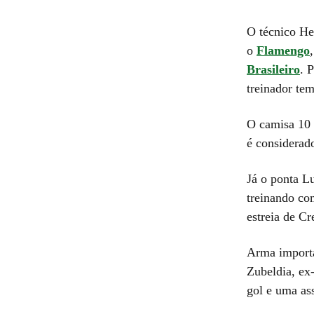
O técnico H
o
Flamengo
Brasileiro
. 
treinador te
O camisa 10 é
é considerad
Já o ponta L
treinando co
estreia de Cr
Arma importa
Zubeldia, ex
gol e uma ass