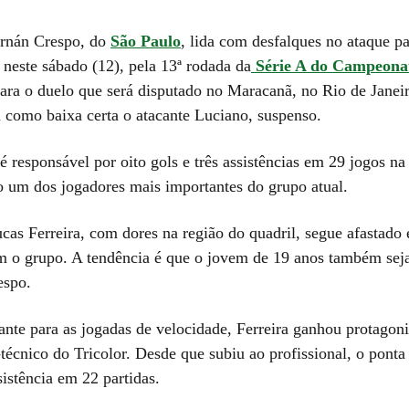
ernán Crespo, do
São Paulo
, lida com desfalques no ataque pa
, neste sábado (12), pela 13ª rodada da
Série A do Campeona
Para o duelo que será disputado no Maracanã, no Rio de Janeir
m como baixa certa o atacante Luciano, suspenso.
 responsável por oito gols e três assistências em 29 jogos n
o um dos jogadores mais importantes do grupo atual.
ucas Ferreira, com dores na região do quadril, segue afastado
m o grupo. A tendência é que o jovem de 19 anos também sej
espo.
nte para as jogadas de velocidade, Ferreira ganhou protago
-técnico do Tricolor. Desde que subiu ao profissional, o pon
istência em 22 partidas.