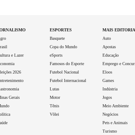
JORNALISMO
ESPORTES
MAIS EDITORI
gro
Basquete
Auto
rasil
Copa do Mundo
Apostas
ultura e Lazer
eSports
Educação
conomia
Famosos do Esporte
Emprego e Concur
leições 2026
Futebol Nacional
Eloos
ntretenimento
Futebol Internacional
Games
astronomia
Lutas
Indústria
inas Gerais
Motor
Jogos
undo
Tênis
Meio Ambiente
olítica
Vôlei
Negócios
aúde
Pets e Animais
Turismo