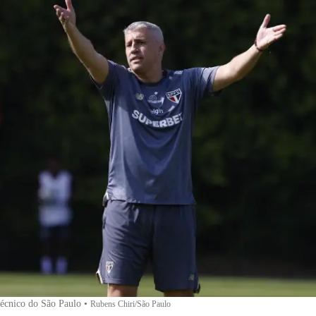
técnico do São Paulo
•
Rubens Chiri/São Paulo