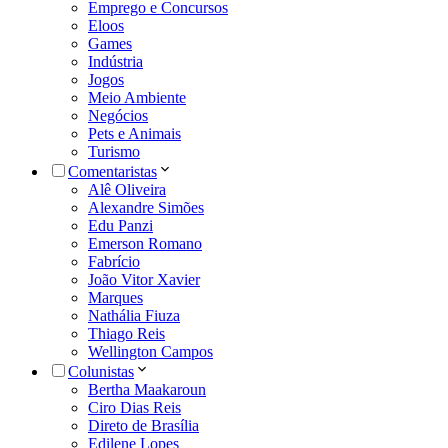
Emprego e Concursos
Eloos
Games
Indústria
Jogos
Meio Ambiente
Negócios
Pets e Animais
Turismo
Comentaristas
Alê Oliveira
Alexandre Simões
Edu Panzi
Emerson Romano
Fabrício
João Vitor Xavier
Marques
Nathália Fiuza
Thiago Reis
Wellington Campos
Colunistas
Bertha Maakaroun
Ciro Dias Reis
Direto de Brasília
Edilene Lopes