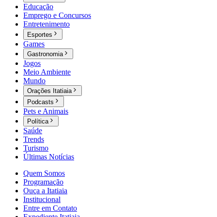
Educação
Emprego e Concursos
Entretenimento
Esportes
Games
Gastronomia
Jogos
Meio Ambiente
Mundo
Orações Itatiaia
Podcasts
Pets e Animais
Política
Saúde
Trends
Turismo
Últimas Notícias
Quem Somos
Programação
Ouça a Itatiaia
Institucional
Entre em Contato
Expediente Itatiaia