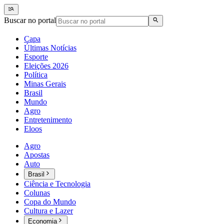
Buscar no portal
Capa
Últimas Notícias
Esporte
Eleições 2026
Política
Minas Gerais
Brasil
Mundo
Agro
Entretenimento
Eloos
Agro
Apostas
Auto
Brasil
Ciência e Tecnologia
Colunas
Copa do Mundo
Cultura e Lazer
Economia