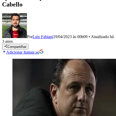
Cabello
Por
Luis Fabiani
19/04/2023 às 00h09
•
Atualizado
há
3 anos
Compartilhar
Adicionar Itatiaia ao