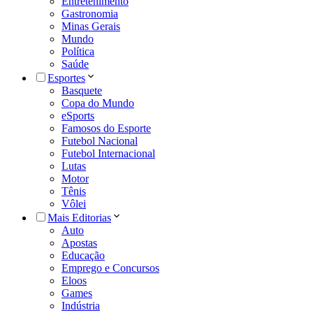
Entretenimento
Gastronomia
Minas Gerais
Mundo
Política
Saúde
Esportes
Basquete
Copa do Mundo
eSports
Famosos do Esporte
Futebol Nacional
Futebol Internacional
Lutas
Motor
Tênis
Vôlei
Mais Editorias
Auto
Apostas
Educação
Emprego e Concursos
Eloos
Games
Indústria