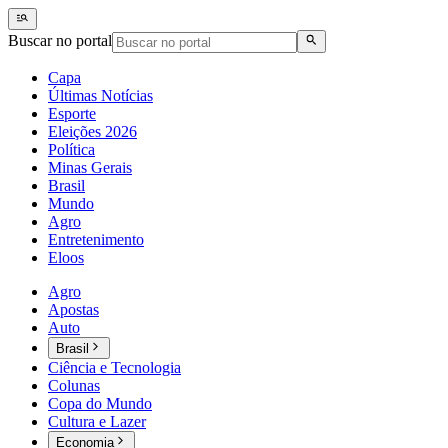
Buscar no portal
Capa
Últimas Notícias
Esporte
Eleições 2026
Política
Minas Gerais
Brasil
Mundo
Agro
Entretenimento
Eloos
Agro
Apostas
Auto
Brasil
Ciência e Tecnologia
Colunas
Copa do Mundo
Cultura e Lazer
Economia