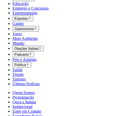
Educação
Emprego e Concursos
Entretenimento
Esportes
Games
Gastronomia
Jogos
Meio Ambiente
Mundo
Orações Itatiaia
Podcasts
Pets e Animais
Política
Saúde
Trends
Turismo
Últimas Notícias
Quem Somos
Programação
Ouça a Itatiaia
Institucional
Entre em Contato
Expediente Itatiaia