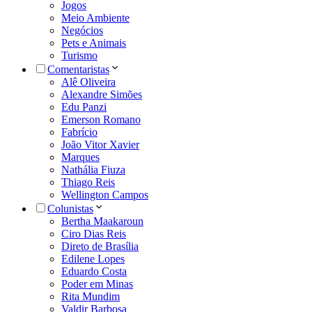
Jogos
Meio Ambiente
Negócios
Pets e Animais
Turismo
Comentaristas
Alê Oliveira
Alexandre Simões
Edu Panzi
Emerson Romano
Fabrício
João Vitor Xavier
Marques
Nathália Fiuza
Thiago Reis
Wellington Campos
Colunistas
Bertha Maakaroun
Ciro Dias Reis
Direto de Brasília
Edilene Lopes
Eduardo Costa
Poder em Minas
Rita Mundim
Valdir Barbosa