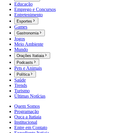
Educação
Emprego e Concursos
Entretenimento
Esportes
Games
Gastronomia
Jogos
Meio Ambiente
Mundo
Orações Itatiaia
Podcasts
Pets e Animais
Política
Saúde
Trends
Turismo
Últimas Notícias
Quem Somos
Programação
Ouça a Itatiaia
Institucional
Entre em Contato
Expediente Itatiaia