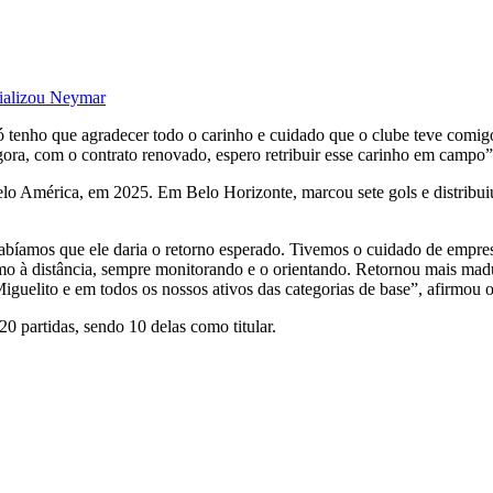
ializou Neymar
tenho que agradecer todo o carinho e cuidado que o clube teve comigo 
agora, com o contrato renovado, espero retribuir esse carinho em campo
o América, em 2025. Em Belo Horizonte, marcou sete gols e distribuiu c
sabíamos que ele daria o retorno esperado. Tivemos o cuidado de empre
mo à distância, sempre monitorando e o orientando. Retornou mais madu
guelito e em todos os nossos ativos das categorias de base”, afirmou o
0 partidas, sendo 10 delas como titular.