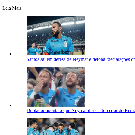
Leia Mais
Santos sai em defesa de Neymar e detona ‘declarações o
Dublador aponta o que Neymar disse a torcedor do Remo