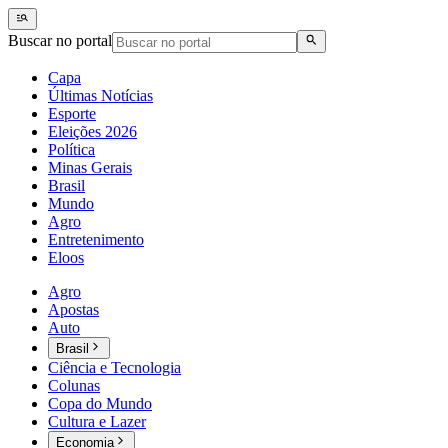
Buscar no portal
Capa
Últimas Notícias
Esporte
Eleições 2026
Política
Minas Gerais
Brasil
Mundo
Agro
Entretenimento
Eloos
Agro
Apostas
Auto
Brasil
Ciência e Tecnologia
Colunas
Copa do Mundo
Cultura e Lazer
Economia