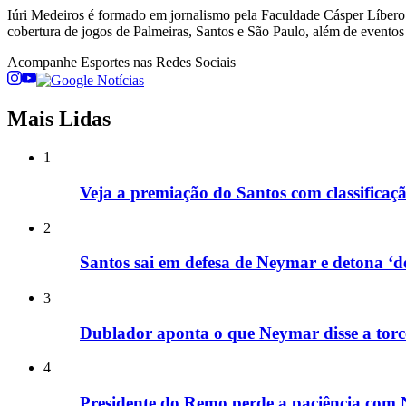
Iúri Medeiros é formado em jornalismo pela Faculdade Cásper Líbero. 
cobertura de jogos de Palmeiras, Santos e São Paulo, além de eventos 
Acompanhe
Esportes
nas Redes Sociais
Mais Lidas
1
Veja a premiação do Santos com classificaç
2
Santos sai em defesa de Neymar e detona ‘d
3
Dublador aponta o que Neymar disse a torc
4
Presidente do Remo perde a paciência com