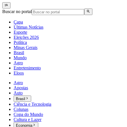
Buscar no portal
Capa
Últimas Notícias
Esporte
Eleições 2026
Política
Minas Gerais
Brasil
Mundo
Agro
Entretenimento
Eloos
Agro
Apostas
Auto
Brasil
Ciência e Tecnologia
Colunas
Copa do Mundo
Cultura e Lazer
Economia