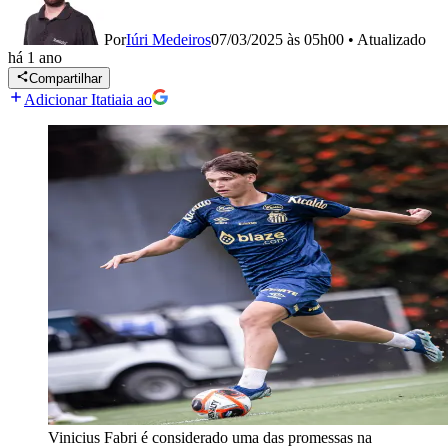
Por
Iúri Medeiros
07/03/2025 às 05h00
•
Atualizado
há 1 ano
Compartilhar
Adicionar Itatiaia ao
Vinicius Fabri é considerado uma das promessas na