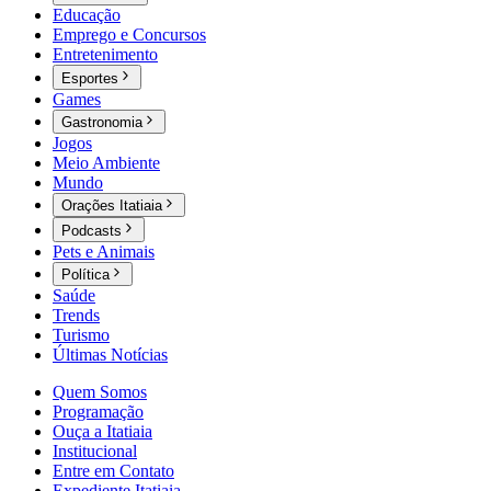
Educação
Emprego e Concursos
Entretenimento
Esportes
Games
Gastronomia
Jogos
Meio Ambiente
Mundo
Orações Itatiaia
Podcasts
Pets e Animais
Política
Saúde
Trends
Turismo
Últimas Notícias
Quem Somos
Programação
Ouça a Itatiaia
Institucional
Entre em Contato
Expediente Itatiaia