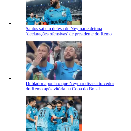
Santos sai em defesa de Neymar e detona
‘declarações ofensivas’ de presidente do Remo
Dublador aponta o que Neymar disse a torcedor
do Remo após vitória na Copa do Brasil