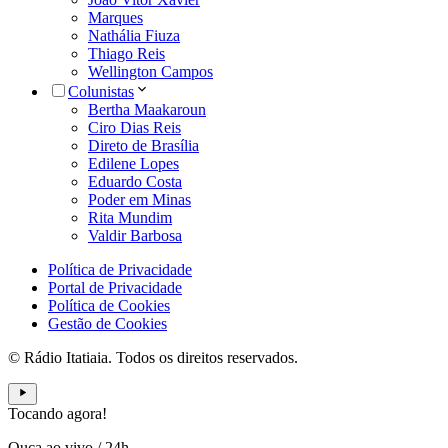
Marques
Nathália Fiuza
Thiago Reis
Wellington Campos
Colunistas
Bertha Maakaroun
Ciro Dias Reis
Direto de Brasília
Edilene Lopes
Eduardo Costa
Poder em Minas
Rita Mundim
Valdir Barbosa
Política de Privacidade
Portal de Privacidade
Política de Cookies
Gestão de Cookies
© Rádio Itatiaia. Todos os direitos reservados.
Tocando agora!
Ouça ao vivo
/
24h