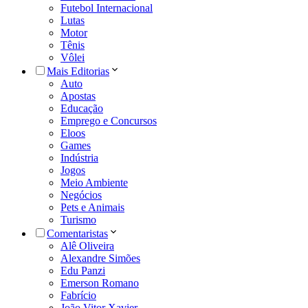
Futebol Internacional
Lutas
Motor
Tênis
Vôlei
Mais Editorias
Auto
Apostas
Educação
Emprego e Concursos
Eloos
Games
Indústria
Jogos
Meio Ambiente
Negócios
Pets e Animais
Turismo
Comentaristas
Alê Oliveira
Alexandre Simões
Edu Panzi
Emerson Romano
Fabrício
João Vitor Xavier