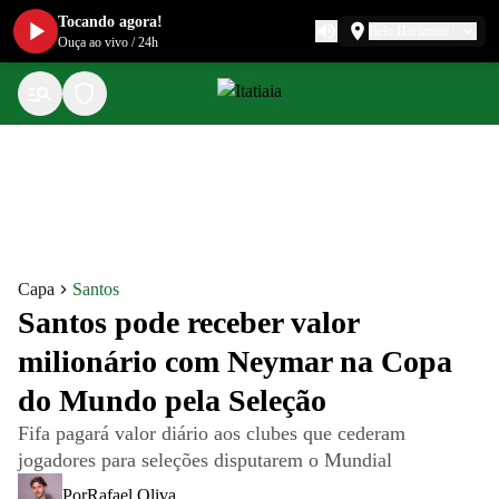
Tocando agora!
Belo Horizonte
Ouça ao vivo
/
24h
Capa
Santos
Santos pode receber valor
milionário com Neymar na Copa
do Mundo pela Seleção
Fifa pagará valor diário aos clubes que cederam
jogadores para seleções disputarem o Mundial
Por
Rafael Oliva