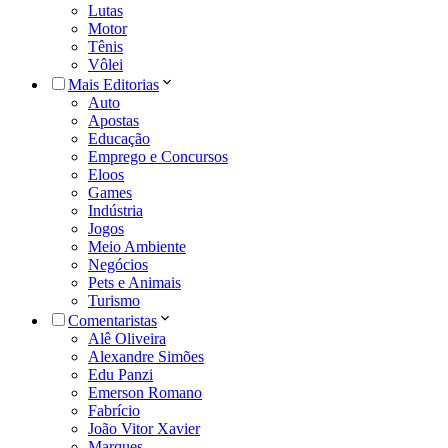
Lutas
Motor
Tênis
Vôlei
Mais Editorias
Auto
Apostas
Educação
Emprego e Concursos
Eloos
Games
Indústria
Jogos
Meio Ambiente
Negócios
Pets e Animais
Turismo
Comentaristas
Alê Oliveira
Alexandre Simões
Edu Panzi
Emerson Romano
Fabrício
João Vitor Xavier
Marques