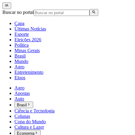
Buscar no portal
Capa
Últimas Notícias
Esporte
Eleições 2026
Política
Minas Gerais
Brasil
Mundo
Agro
Entretenimento
Eloos
Agro
Apostas
Auto
Brasil
Ciência e Tecnologia
Colunas
Copa do Mundo
Cultura e Lazer
Economia