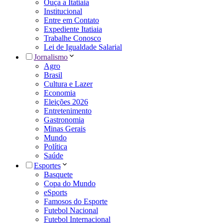
Ouça a Itatiaia
Institucional
Entre em Contato
Expediente Itatiaia
Trabalhe Conosco
Lei de Igualdade Salarial
Jornalismo
Agro
Brasil
Cultura e Lazer
Economia
Eleições 2026
Entretenimento
Gastronomia
Minas Gerais
Mundo
Política
Saúde
Esportes
Basquete
Copa do Mundo
eSports
Famosos do Esporte
Futebol Nacional
Futebol Internacional