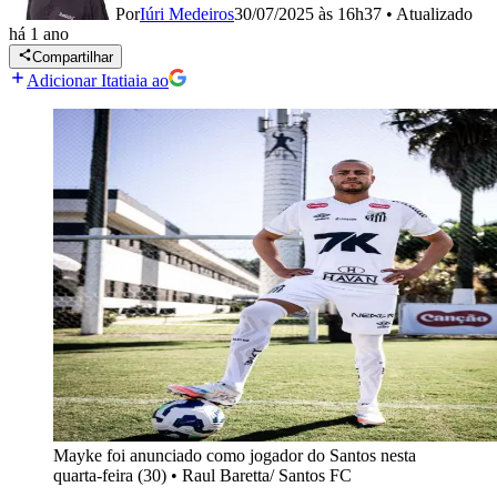
Por
Iúri Medeiros
30/07/2025 às 16h37
•
Atualizado
há 1 ano
Compartilhar
Adicionar Itatiaia ao
Mayke foi anunciado como jogador do Santos nesta
quarta-feira (30)
•
Raul Baretta/ Santos FC