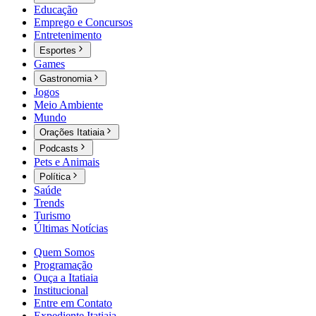
Educação
Emprego e Concursos
Entretenimento
Esportes
Games
Gastronomia
Jogos
Meio Ambiente
Mundo
Orações Itatiaia
Podcasts
Pets e Animais
Política
Saúde
Trends
Turismo
Últimas Notícias
Quem Somos
Programação
Ouça a Itatiaia
Institucional
Entre em Contato
Expediente Itatiaia