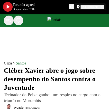
Tocando agora!
Belo Horizonte
Ouça ao vivo
/
24h
Capa
Santos
Cléber Xavier abre o jogo sobre
desempenho do Santos contra o
Juventude
Treinador do Peixe ganhou um respiro no cargo com o
triunfo no Morumbis
Por
Iúri Medeiros