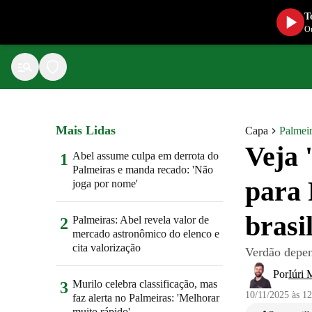
T
Ou
Mais Lidas
Capa
Palmei
Veja 
Abel assume culpa em derrota do
1
Palmeiras e manda recado: 'Não
para 
joga por nome'
brasi
Palmeiras: Abel revela valor de
2
mercado astronômico do elenco e
cita valorização
Verdão depen
Por
Iúri 
Murilo celebra classificação, mas
3
10/11/2025 às 1
faz alerta no Palmeiras: 'Melhorar
muito rápido'