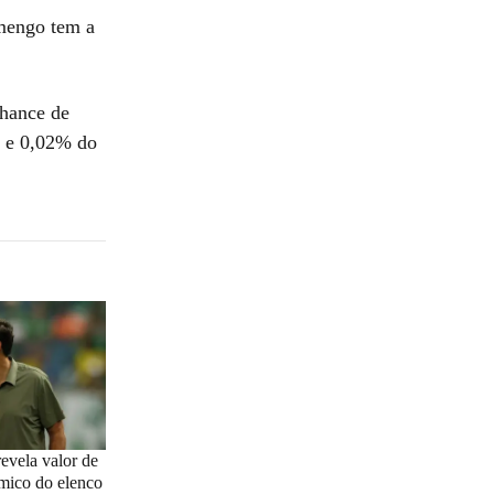
amengo tem a
chance de
o e 0,02% do
revela valor de
mico do elenco