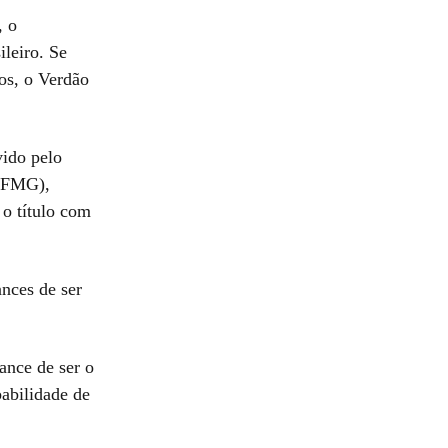
, o
ileiro. Se
tos, o Verdão
vido pelo
(UFMG),
 o título com
ances de ser
ance de ser o
babilidade de