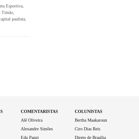
eta Esportiva,
o Timão,
apital paulista,
AS
COMENTARISTAS
COLUNISTAS
Alê Oliveira
Bertha Maakaroun
Alexandre Simões
Ciro Dias Reis
Edu Panzi
Direto de Brasília