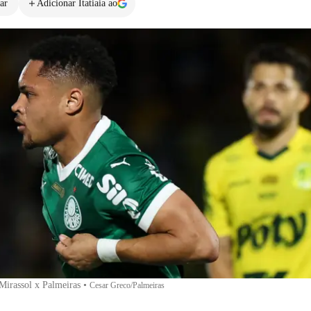
ar
Adicionar Itatiaia ao
Mirassol x Palmeiras
•
Cesar Greco/Palmeiras