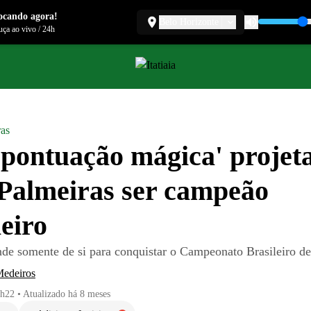
ocando agora!
Belo Horizonte
ça ao vivo
/
24h
ras
'pontuação mágica' projet
Palmeiras ser campeão
leiro
de somente de si para conquistar o Campeonato Brasileiro d
Medeiros
2h22
•
Atualizado
há 8 meses