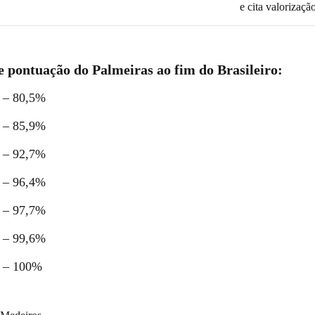
e cita valorizaçã
e pontuação do Palmeiras ao fim do Brasileiro:
s – 80,5%
s – 85,9%
s – 92,7%
s – 96,4%
s – 97,7%
s – 99,6%
s – 100%