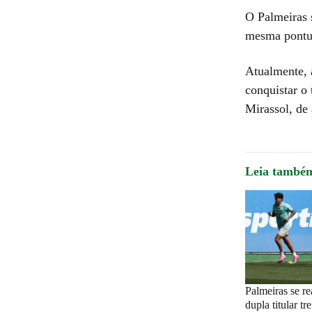
O Palmeiras 
mesma pontua
Atualmente, 
conquistar o
Mirassol, d
Leia també
Palmeiras se re
dupla titular t