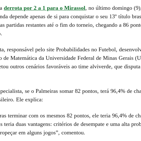
 a
derrota por 2 a 1 para o Mirassol
, no último domingo (9)
inda depende apenas de si para conquistar o seu 13º título bras
as partidas restantes até o fim do torneio, chegando a 86 pon
.
ta, responsável pelo site Probabilidades no Futebol, desenvol
o de Matemática da Universidade Federal de Minas Gerais 
ou outros cenários favoráveis ao time alviverde, que disputa
pecialista, se o Palmeiras somar 82 pontos, terá 96,4% de ch
leiro. Ele explica:
ras terminar com os mesmos 82 pontos, ele teria 96,4% de ch
 teria duas vantagens: critérios de desempate e uma alta pro
ropeçar em alguns jogos”, comentou.