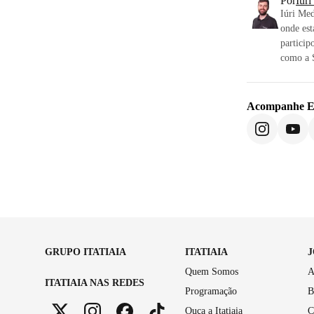
Por
Iúr
Iúri Med
onde est
particip
como a S
Acompanhe
E
GRUPO ITATIAIA
ITATIAIA
Quem Somos
A
ITATIAIA NAS REDES
Programação
B
Ouça a Itatiaia
C