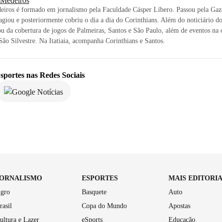
i Medeiros
eiros é formado em jornalismo pela Faculdade Cásper Líbero. Passou pela Gaz
agiou e posteriormente cobriu o dia a dia do Corinthians. Além do noticiário d
ou da cobertura de jogos de Palmeiras, Santos e São Paulo, além de eventos na c
ão Silvestre. Na Itatiaia, acompanha Corinthians e Santos.
sportes
nas Redes Sociais
JORNALISMO
ESPORTES
MAIS EDITORI
gro
Basquete
Auto
rasil
Copa do Mundo
Apostas
ultura e Lazer
eSports
Educação