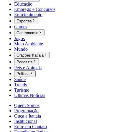
Educação
Emprego e Concursos
Entretenimento
Esportes
Games
Gastronomia
Jogos
Meio Ambiente
Mundo
Orações Itatiaia
Podcasts
Pets e Animais
Política
Saúde
Trends
Turismo
Últimas Notícias
Quem Somos
Programação
Ouça a Itatiaia
Institucional
Entre em Contato
Expediente Itatiaia