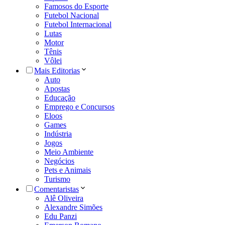
Famosos do Esporte
Futebol Nacional
Futebol Internacional
Lutas
Motor
Tênis
Vôlei
Mais Editorias
Auto
Apostas
Educação
Emprego e Concursos
Eloos
Games
Indústria
Jogos
Meio Ambiente
Negócios
Pets e Animais
Turismo
Comentaristas
Alê Oliveira
Alexandre Simões
Edu Panzi