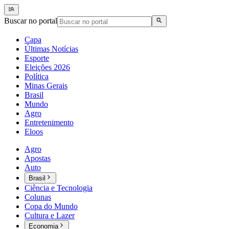
Buscar no portal
Capa
Últimas Notícias
Esporte
Eleições 2026
Política
Minas Gerais
Brasil
Mundo
Agro
Entretenimento
Eloos
Agro
Apostas
Auto
Brasil
Ciência e Tecnologia
Colunas
Copa do Mundo
Cultura e Lazer
Economia