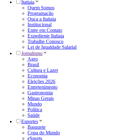
Itatiaia
Quem Somos
Programação
Ouça a Itatiaia
Institucional
Entre em Contato
Expediente Itatiaia
Trabalhe Conosco
Lei de Igualdade Salarial
Jornalismo
Agro
Brasil
Cultura e Lazer
Economia
Eleições 2026
Entretenimento
Gastronomia
Minas Gerais
Mundo
Política
Saúde
Esportes
Basquete
Copa do Mundo
eSports