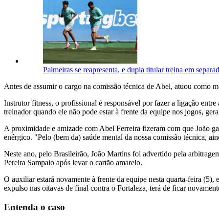
Palmeiras se reapresenta, e dupla titular treina em separa
Antes de assumir o cargo na comissão técnica de Abel, atuou como me
Instrutor fitness, o profissional é responsável por fazer a ligação en
treinador quando ele não pode estar à frente da equipe nos jogos, g
A proximidade e amizade com Abel Ferreira fizeram com que João ganh
enérgico. "Pelo (bem da) saúde mental da nossa comissão técnica, ain
Neste ano, pelo Brasileirão, João Martins foi advertido pela arbitra
Pereira Sampaio após levar o cartão amarelo.
O auxiliar estará novamente à frente da equipe nesta quarta-feira (5),
expulso nas oitavas de final contra o Fortaleza, terá de ficar novamen
Entenda o caso