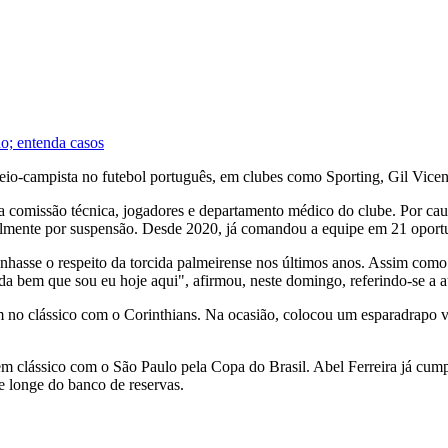
do; entenda casos
io-campista no futebol português, em clubes como Sporting, Gil Vicent
tre a comissão técnica, jogadores e departamento médico do clube. Por cau
eralmente por suspensão. Desde 2020, já comandou a equipe em 21 oportu
asse o respeito da torcida palmeirense nos últimos anos. Assim como 
da bem que sou eu hoje aqui", afirmou, neste domingo, referindo-se a a
gem no clássico com o Corinthians. Na ocasião, colocou um esparadrapo 
 em clássico com o São Paulo pela Copa do Brasil. Abel Ferreira já cumpr
te longe do banco de reservas.