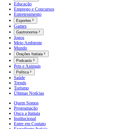
Educação
Emprego e Concursos
Entretenimento
Esportes
Games
Gastronomia
Jogos
Meio Ambiente
Mundo
Orações Itatiaia
Podcasts
Pets e Animais
Política
Saúde
Trends
Turismo
Últimas Notícias
Quem Somos
Programação
Ouça a Itatiaia
Institucional
Entre em Contato
Expediente Itatiaia