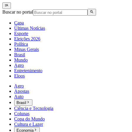
Buscar no portal
Capa
Últimas Notícias
Esporte
Eleições 2026
Política
Minas Gerais
Brasil
Mundo
Agro
Entretenimento
Eloos
Agro
Apostas
Auto
Brasil
Ciência e Tecnologia
Colunas
Copa do Mundo
Cultura e Lazer
Economia