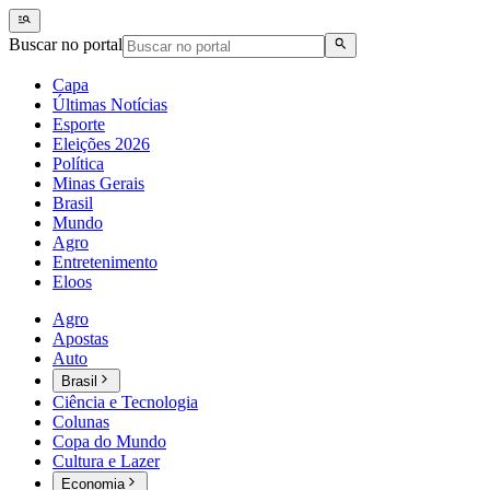
Buscar no portal
Capa
Últimas Notícias
Esporte
Eleições 2026
Política
Minas Gerais
Brasil
Mundo
Agro
Entretenimento
Eloos
Agro
Apostas
Auto
Brasil
Ciência e Tecnologia
Colunas
Copa do Mundo
Cultura e Lazer
Economia