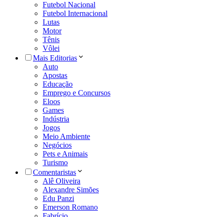
Futebol Nacional
Futebol Internacional
Lutas
Motor
Tênis
Vôlei
Mais Editorias
Auto
Apostas
Educação
Emprego e Concursos
Eloos
Games
Indústria
Jogos
Meio Ambiente
Negócios
Pets e Animais
Turismo
Comentaristas
Alê Oliveira
Alexandre Simões
Edu Panzi
Emerson Romano
Fabrício