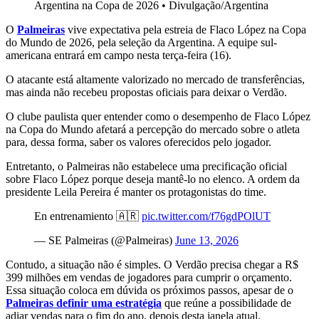
Argentina na Copa de 2026
•
Divulgação/Argentina
O
Palmeiras
vive expectativa pela estreia de Flaco López na Copa
do Mundo de 2026, pela seleção da Argentina. A equipe sul-
americana entrará em campo nesta terça-feira (16).
O atacante está altamente valorizado no mercado de transferências,
mas ainda não recebeu propostas oficiais para deixar o Verdão.
O clube paulista quer entender como o desempenho de Flaco López
na Copa do Mundo afetará a percepção do mercado sobre o atleta
para, dessa forma, saber os valores oferecidos pelo jogador.
Entretanto, o Palmeiras não estabelece uma precificação oficial
sobre Flaco López porque deseja mantê-lo no elenco. A ordem da
presidente Leila Pereira é manter os protagonistas do time.
En entrenamiento 🇦🇷
pic.twitter.com/f76gdPOlUT
— SE Palmeiras (@Palmeiras)
June 13, 2026
Contudo, a situação não é simples. O Verdão precisa chegar a R$
399 milhões em vendas de jogadores para cumprir o orçamento.
Essa situação coloca em dúvida os próximos passos, apesar de o
Palmeiras definir uma estratégia
que reúne a possibilidade de
adiar vendas para o fim do ano, depois desta janela atual.