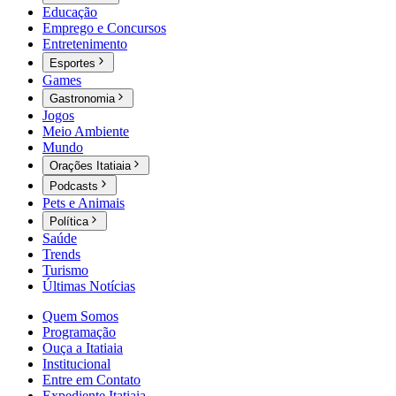
Educação
Emprego e Concursos
Entretenimento
Esportes
Games
Gastronomia
Jogos
Meio Ambiente
Mundo
Orações Itatiaia
Podcasts
Pets e Animais
Política
Saúde
Trends
Turismo
Últimas Notícias
Quem Somos
Programação
Ouça a Itatiaia
Institucional
Entre em Contato
Expediente Itatiaia