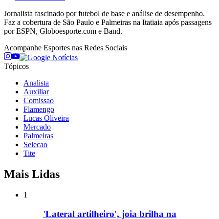
Jornalista fascinado por futebol de base e análise de desempenho.
Faz a cobertura de São Paulo e Palmeiras na Itatiaia após passagens
por ESPN, Globoesporte.com e Band.
Acompanhe
Esportes
nas Redes Sociais
Tópicos
Analista
Auxiliar
Comissao
Flamengo
Lucas Oliveira
Mercado
Palmeiras
Selecao
Tite
Mais Lidas
1
'Lateral artilheiro', joia brilha na