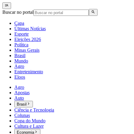
Buscar no portal
Capa
Últimas Notícias
Esporte
Eleições 2026
Política
Minas Gerais
Brasil
Mundo
Agro
Entretenimento
Eloos
Agro
Apostas
Auto
Brasil
Ciência e Tecnologia
Colunas
Copa do Mundo
Cultura e Lazer
Economia