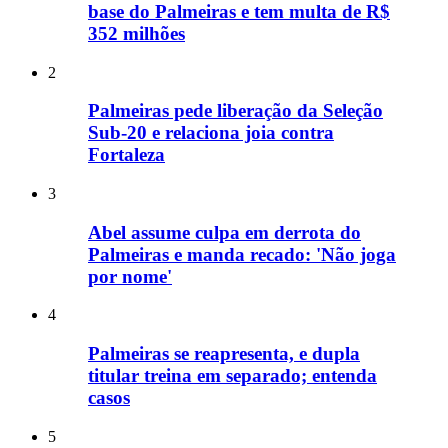
base do Palmeiras e tem multa de R$
352 milhões
2
Palmeiras pede liberação da Seleção
Sub-20 e relaciona joia contra
Fortaleza
3
Abel assume culpa em derrota do
Palmeiras e manda recado: 'Não joga
por nome'
4
Palmeiras se reapresenta, e dupla
titular treina em separado; entenda
casos
5