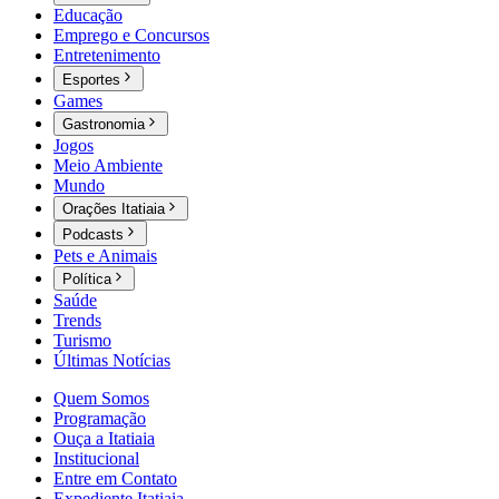
Educação
Emprego e Concursos
Entretenimento
Esportes
Games
Gastronomia
Jogos
Meio Ambiente
Mundo
Orações Itatiaia
Podcasts
Pets e Animais
Política
Saúde
Trends
Turismo
Últimas Notícias
Quem Somos
Programação
Ouça a Itatiaia
Institucional
Entre em Contato
Expediente Itatiaia