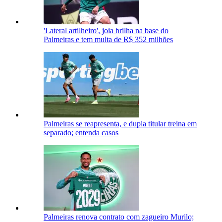
'Lateral artilheiro', joia brilha na base do
Palmeiras e tem multa de R$ 352 milhões
Palmeiras se reapresenta, e dupla titular treina em
separado; entenda casos
Palmeiras renova contrato com zagueiro Murilo;