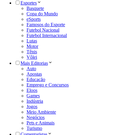
Esportes
Basquete
Copa do Mundo
eSports
Famosos do Esporte
Futebol Nacional
Futebol Internacional
Lutas
Motor
Tênis
Vôlei
Mais Editorias
Auto
Apostas
Educação
Emprego e Concursos
Eloos
Games
Indústria
Jogos
Meio Ambiente
Negócios
Pets e Animais
Turismo
Comentaristas