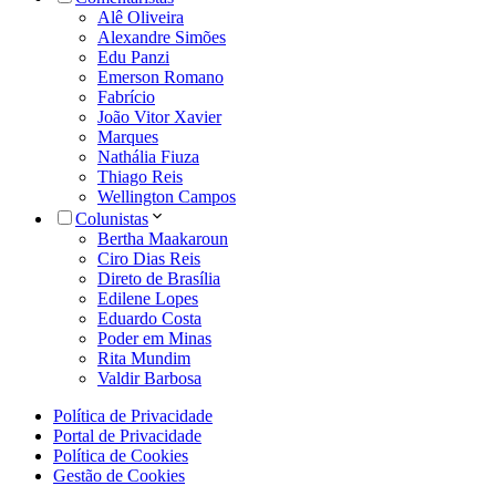
Alê Oliveira
Alexandre Simões
Edu Panzi
Emerson Romano
Fabrício
João Vitor Xavier
Marques
Nathália Fiuza
Thiago Reis
Wellington Campos
Colunistas
Bertha Maakaroun
Ciro Dias Reis
Direto de Brasília
Edilene Lopes
Eduardo Costa
Poder em Minas
Rita Mundim
Valdir Barbosa
Política de Privacidade
Portal de Privacidade
Política de Cookies
Gestão de Cookies