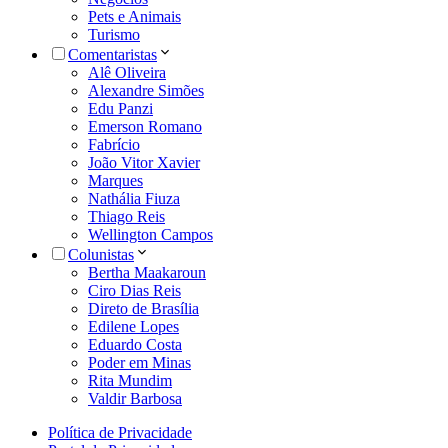
Pets e Animais
Turismo
Comentaristas
Alê Oliveira
Alexandre Simões
Edu Panzi
Emerson Romano
Fabrício
João Vitor Xavier
Marques
Nathália Fiuza
Thiago Reis
Wellington Campos
Colunistas
Bertha Maakaroun
Ciro Dias Reis
Direto de Brasília
Edilene Lopes
Eduardo Costa
Poder em Minas
Rita Mundim
Valdir Barbosa
Política de Privacidade