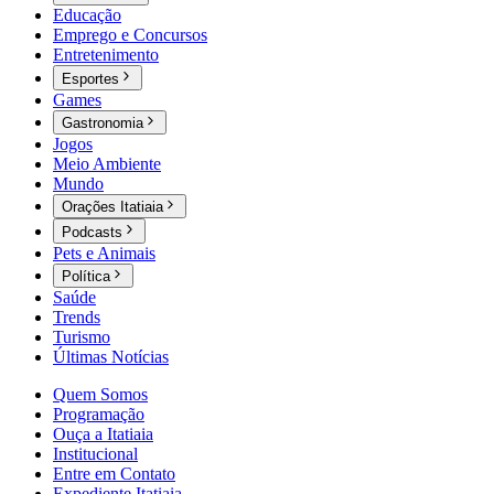
Educação
Emprego e Concursos
Entretenimento
Esportes
Games
Gastronomia
Jogos
Meio Ambiente
Mundo
Orações Itatiaia
Podcasts
Pets e Animais
Política
Saúde
Trends
Turismo
Últimas Notícias
Quem Somos
Programação
Ouça a Itatiaia
Institucional
Entre em Contato
Expediente Itatiaia