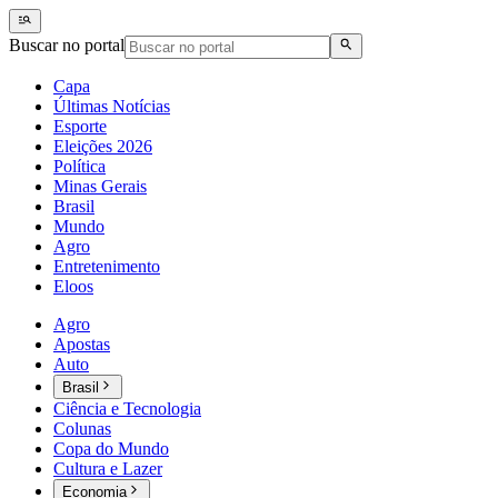
Buscar no portal
Capa
Últimas Notícias
Esporte
Eleições 2026
Política
Minas Gerais
Brasil
Mundo
Agro
Entretenimento
Eloos
Agro
Apostas
Auto
Brasil
Ciência e Tecnologia
Colunas
Copa do Mundo
Cultura e Lazer
Economia