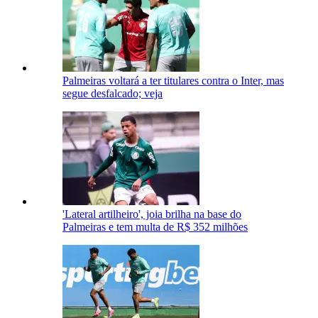
Palmeiras voltará a ter titulares contra o Inter, mas
segue desfalcado; veja
'Lateral artilheiro', joia brilha na base do
Palmeiras e tem multa de R$ 352 milhões