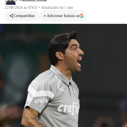
22/08/2024 às 07h11
•
Atualizado
há 1 ano
Compartilhar
Adicionar Itatiaia ao