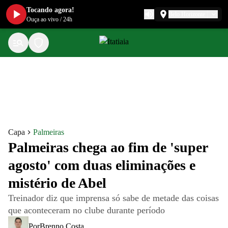
Tocando agora!
Belo Horizonte
Ouça ao vivo
/
24h
Capa
Palmeiras
Palmeiras chega ao fim de 'super
agosto' com duas eliminações e
mistério de Abel
Treinador diz que imprensa só sabe de metade das coisas
que aconteceram no clube durante período
Por
Brenno Costa