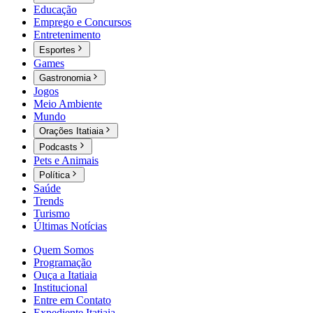
Educação
Emprego e Concursos
Entretenimento
Esportes
Games
Gastronomia
Jogos
Meio Ambiente
Mundo
Orações Itatiaia
Podcasts
Pets e Animais
Política
Saúde
Trends
Turismo
Últimas Notícias
Quem Somos
Programação
Ouça a Itatiaia
Institucional
Entre em Contato
Expediente Itatiaia