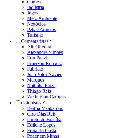
Games
Indústria
Jogos
Meio Ambiente
Negócios
Pets e Animais
Turismo
Comentaristas
Alê Oliveira
Alexandre Simões
Edu Panzi
Emerson Romano
Fabrício
João Vitor Xavier
Marques
Nathália Fiuza
Thiago Reis
Wellington Campos
Colunistas
Bertha Maakaroun
Ciro Dias Reis
Direto de Brasília
Edilene Lopes
Eduardo Costa
Poder em Minas