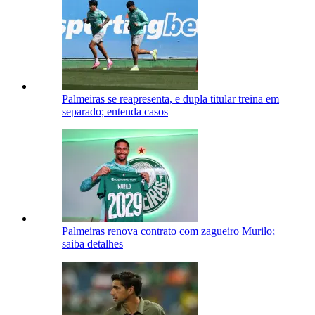
Palmeiras se reapresenta, e dupla titular treina em
separado; entenda casos
Palmeiras renova contrato com zagueiro Murilo;
saiba detalhes