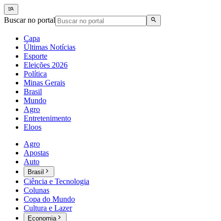
Buscar no portal
Capa
Últimas Notícias
Esporte
Eleições 2026
Política
Minas Gerais
Brasil
Mundo
Agro
Entretenimento
Eloos
Agro
Apostas
Auto
Brasil
Ciência e Tecnologia
Colunas
Copa do Mundo
Cultura e Lazer
Economia