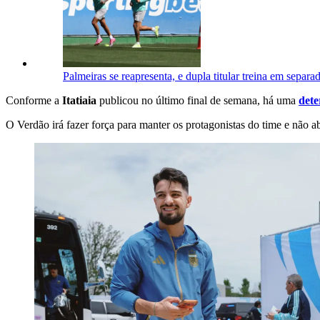
Palmeiras se reapresenta, e dupla titular treina em separa
Conforme a
Itatiaia
publicou no último final de semana, há uma
dete
O Verdão irá fazer força para manter os protagonistas do time e não 