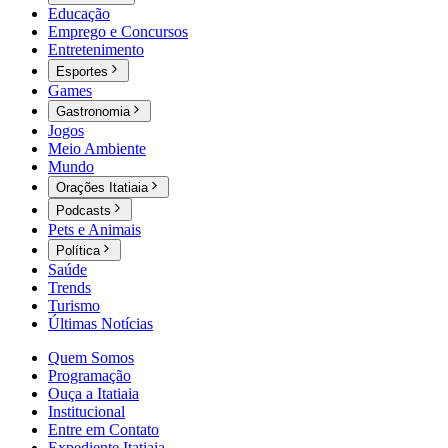
Educação
Emprego e Concursos
Entretenimento
Esportes
Games
Gastronomia
Jogos
Meio Ambiente
Mundo
Orações Itatiaia
Podcasts
Pets e Animais
Política
Saúde
Trends
Turismo
Últimas Notícias
Quem Somos
Programação
Ouça a Itatiaia
Institucional
Entre em Contato
Expediente Itatiaia