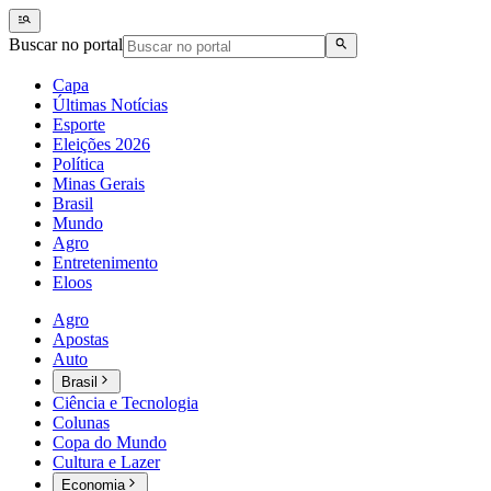
Buscar no portal
Capa
Últimas Notícias
Esporte
Eleições 2026
Política
Minas Gerais
Brasil
Mundo
Agro
Entretenimento
Eloos
Agro
Apostas
Auto
Brasil
Ciência e Tecnologia
Colunas
Copa do Mundo
Cultura e Lazer
Economia